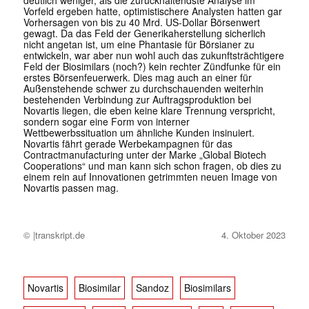
deutlich weniger, als die zurückhaltendste Analyse im
Vorfeld ergeben hatte, optimistischere Analysten hatten gar
Vorhersagen von bis zu 40 Mrd. US-Dollar Börsenwert
gewagt. Da das Feld der Generikaherstellung sicherlich
nicht angetan ist, um eine Phantasie für Börsianer zu
entwickeln, war aber nun wohl auch das zukunftsträchtigere
Feld der Biosimilars (noch?) kein rechter Zündfunke für ein
erstes Börsenfeuerwerk. Dies mag auch an einer für
Außenstehende schwer zu durchschauenden weiterhin
bestehenden Verbindung zur Auftragsproduktion bei
Novartis liegen, die eben keine klare Trennung verspricht,
sondern sogar eine Form von interner
Wettbewerbssituation um ähnliche Kunden insinuiert.
Novartis fährt gerade Werbekampagnen für das
Contractmanufacturing unter der Marke „Global Biotech
Cooperations“ und man kann sich schon fragen, ob dies zu
einem rein auf Innovationen getrimmten neuen Image von
Novartis passen mag.
© |transkript.de
4. Oktober 2023
Novartis
Biosimilar
Sandoz
Biosimilars