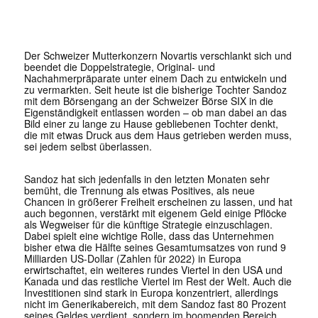
Der Schweizer Mutterkonzern Novartis verschlankt sich und
beendet die Doppelstrategie, Original- und
Nachahmerpräparate unter einem Dach zu entwickeln und
zu vermarkten. Seit heute ist die bisherige Tochter Sandoz
mit dem Börsengang an der Schweizer Börse SIX in die
Eigenständigkeit entlassen worden – ob man dabei an das
Bild einer zu lange zu Hause gebliebenen Tochter denkt,
die mit etwas Druck aus dem Haus getrieben werden muss,
sei jedem selbst überlassen.
Sandoz hat sich jedenfalls in den letzten Monaten sehr
bemüht, die Trennung als etwas Positives, als neue
Chancen in größerer Freiheit erscheinen zu lassen, und hat
auch begonnen, verstärkt mit eigenem Geld einige Pflöcke
als Wegweiser für die künftige Strategie einzuschlagen.
Dabei spielt eine wichtige Rolle, dass das Unternehmen
bisher etwa die Hälfte seines Gesamtumsatzes von rund 9
Milliarden US-Dollar (Zahlen für 2022) in Europa
erwirtschaftet, ein weiteres rundes Viertel in den USA und
Kanada und das restliche Viertel im Rest der Welt. Auch die
Investitionen sind stark in Europa konzentriert, allerdings
nicht im Generikabereich, mit dem Sandoz fast 80 Prozent
seines Geldes verdient, sondern im boomenden Bereich