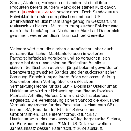
Stada, Alvotech, Formycon und andere sind mit ihren
Produkten bereits auf dem Markt oder stehen kurz davor,
wie in
|transkript, 3-2023
beschrieben. Doch Sandoz ist als
Entwickler der ersten europäischen und auch US-
amerikanischen Biosimilars lange genug im Geschäft, um
realistisch zu bleiben. Mit reiner europäischer Folklore wird
man im hart umkämpften Nachahmer-Markt auf Dauer nicht
gewinnen, weder bei Biosimilars noch bei Generika.
Vielmehr wird man die starken europäischen, aber auch
nordamerikanischen Marktanteile auch in weiteren
Partnerschaftsdeals versilbern und so versuchen, sich
gerade bei den umsatzstarken Biosimilars Anteile zu
sichern. So lässt sich auch ein jüngst bekannt gewordener
Lizenzvertrag zwischen Sandoz und der südkoreanischen
Samsung Bioepis interpretieren: Beide schlossen Anfang
September einen Vertrag über die exklusiven
Vermarktungsrechte für das SB17-Biosimilar Ustekinumab.
Ustekinumab wird zur Behandlung von Plaque-Psoriasis,
Psoriasis-Arthritis, Morbus Crohn und Colitis ulcerosa
eingesetzt. Die Vereinbarung sichert Sandoz die exklusiven
Vermarktungsrechte für das Biosimilar Ustekinumab SB17
in den USA, Kanada, der EU, der Schweiz und
Großbritannien. Das Referenzprodukt für SB17
Ustekinumab ist das von Janssen-Cilag hergestellte Stelara,
ein Blockbuster mit rund 17 Mrd. US-Dollar weltweitem
Jahresumsatz dessen Patentschutz 2024 ausläuft.