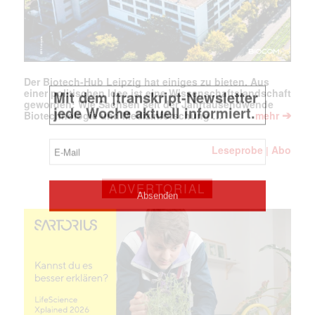
Der Biotech-Hub Leipzig hat einiges zu bieten. Aus
einer politischen Idee ist eine Wissenschaftslandschaft
geworden: Wie Sachsen seit der Jahrtausendwende
➔
Biotechnologie und Medizinforschung …
mehr
Leseprobe
Abo
|
ADVERTORIAL