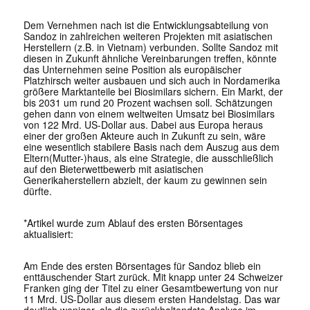
Dem Vernehmen nach ist die Entwicklungsabteilung von
Sandoz in zahlreichen weiteren Projekten mit asiatischen
Herstellern (z.B. in Vietnam) verbunden. Sollte Sandoz mit
diesen in Zukunft ähnliche Vereinbarungen treffen, könnte
das Unternehmen seine Position als europäischer
Platzhirsch weiter ausbauen und sich auch in Nordamerika
größere Marktanteile bei Biosimilars sichern. Ein Markt, der
bis 2031 um rund 20 Prozent wachsen soll. Schätzungen
gehen dann von einem weltweiten Umsatz bei Biosimilars
von 122 Mrd. US-Dollar aus. Dabei aus Europa heraus
einer der großen Akteure auch in Zukunft zu sein, wäre
eine wesentlich stabilere Basis nach dem Auszug aus dem
Eltern(Mutter-)haus, als eine Strategie, die ausschließlich
auf den Bieterwettbewerb mit asiatischen
Generikaherstellern abzielt, der kaum zu gewinnen sein
dürfte.
*Artikel wurde zum Ablauf des ersten Börsentages
aktualisiert:
Am Ende des ersten Börsentages für Sandoz blieb ein
enttäuschender Start zurück. Mit knapp unter 24 Schweizer
Franken ging der Titel zu einer Gesamtbewertung von nur
11 Mrd. US-Dollar aus diesem ersten Handelstag. Das war