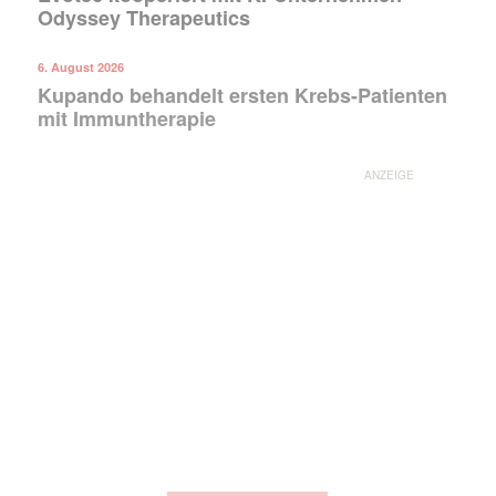
Odyssey Therapeutics
6. August 2026
Kupando behandelt ersten Krebs-Patienten
mit Immuntherapie
ANZEIGE
Mit dem |transkript-Newsletter
jede Woche aktuell informiert.
E-
Mail
(erforderlich)