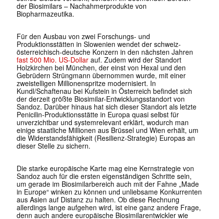
der Biosimilars – Nachahmerprodukte von
Biopharmazeutika.
Für den Ausbau von zwei Forschungs- und
Produktionsstätten in Slowenien wendet der schweiz-
österreichisch-deutsche Konzern in den nächsten Jahren
fast 500 Mio. US-Dollar
auf. Zudem wird der Standort
Holzkirchen bei München, der einst von Hexal und den
Gebrüdern Strüngmann übernommen wurde, mit einer
zweistelligen Millionenspritze modernisiert. In
Kundl/Schaftenau bei Kufstein in Österreich befindet sich
der derzeit größte Biosimilar-Entwicklungsstandort von
Sandoz. Darüber hinaus hat sich dieser Standort als letzte
Penicilin-Produktionsstätte in Europa quasi selbst für
unverzichtbar und systemrelevant erklärt, wodurch man
einige staatliche Millionen aus Brüssel und Wien erhält, um
die Widerstandsfähigkeit (Resilienz-Strategie) Europas an
dieser Stelle zu sichern.
Die starke europäische Karte mag eine Kernstrategie von
Sandoz auch für die ersten eigenständigen Schritte sein,
um gerade im Biosimilarbereich auch mit der Fahne „Made
in Europe“ winken zu können und unliebsame Konkurrenten
aus Asien auf Distanz zu halten. Ob diese Rechnung
allerdings lange aufgehen wird, ist eine ganz andere Frage,
denn auch andere europäische Biosimilarentwickler wie