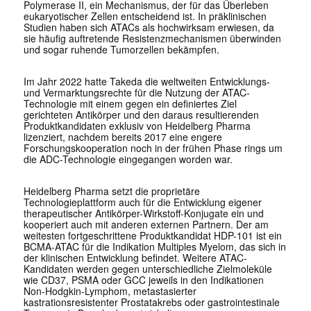
Polymerase II, ein Mechanismus, der für das Überleben
eukaryotischer Zellen entscheidend ist. In präklinischen
Studien haben sich ATACs als hochwirksam erwiesen, da
sie häufig auftretende Resistenzmechanismen überwinden
und sogar ruhende Tumorzellen bekämpfen.
Im Jahr 2022 hatte Takeda die weltweiten Entwicklungs-
und Vermarktungsrechte für die Nutzung der ATAC-
Technologie mit einem gegen ein definiertes Ziel
gerichteten Antikörper und den daraus resultierenden
Produktkandidaten exklusiv von Heidelberg Pharma
lizenziert, nachdem bereits 2017 eine engere
Forschungskooperation noch in der frühen Phase rings um
die ADC-Technologie eingegangen worden war.
Heidelberg Pharma setzt die proprietäre
Technologieplattform auch für die Entwicklung eigener
therapeutischer Antikörper-Wirkstoff-Konjugate ein und
kooperiert auch mit anderen externen Partnern. Der am
weitesten fortgeschrittene Produktkandidat HDP-101 ist ein
BCMA-ATAC für die Indikation Multiples Myelom, das sich in
der klinischen Entwicklung befindet. Weitere ATAC-
Kandidaten werden gegen unterschiedliche Zielmoleküle
wie CD37, PSMA oder GCC jeweils in den Indikationen
Non-Hodgkin-Lymphom, metastasierter
kastrationsresistenter Prostatakrebs oder gastrointestinale