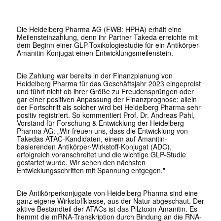
Die Heidelberg Pharma AG (FWB: HPHA) erhält eine
Meilensteinzahlung, denn ihr Partner Takeda erreichte mit
dem Beginn einer GLP
-Toxikologiestudie für ein Antikörper-
Amanitin-Konjugat einen Entwicklungsmeilenstein.
Die Zahlung war bereits in der Finanzplanung von
Heidelberg Pharma für das Geschäftsjahr 2023 eingepreist
und führt nicht ob ihrer Größe zu Freudensprüngen oder
gar einer positiven Anpassung der Finanzprognose: allein
der Fortschritt als solcher wird bei Heidelberg Pharma sehr
positiv registriert. So kommentiert Prof. Dr. Andreas Pahl,
Vorstand für Forschung & Entwicklung der Heidelberg
Pharma AG: „Wir freuen uns, dass die Entwicklung von
Takedas ATAC-Kandidaten, einem auf Amanitin-
basierenden Antikörper-Wirkstoff-Konjugat (ADC),
erfolgreich voranschreitet und die wichtige GLP-Studie
gestartet wurde. Wir sehen den nächsten
Entwicklungsschritten mit Spannung entgegen."
Die Antikörperkonjugate von Heidelberg Pharma sind eine
ganz eigene Wirkstoffklasse, aus der Natur abgeschaut. Der
aktive Bestandteil der ATACs ist das Pilztoxin Amanitin. Es
hemmt die mRNA-Transkription durch Bindung an die RNA-