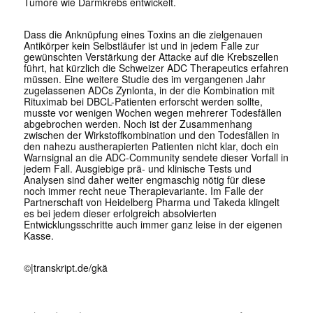
Tumore wie Darmkrebs entwickelt.
Dass die Anknüpfung eines Toxins an die zielgenauen
Antikörper kein Selbstläufer ist und in jedem Falle zur
gewünschten Verstärkung der Attacke auf die Krebszellen
führt, hat kürzlich die Schweizer ADC Therapeutics erfahren
müssen. Eine weitere Studie des im vergangenen Jahr
zugelassenen ADCs Zynlonta, in der die Kombination mit
Rituximab bei DBCL-Patienten erforscht werden sollte,
musste vor wenigen Wochen wegen mehrerer Todesfällen
abgebrochen werden. Noch ist der Zusammenhang
zwischen der Wirkstoffkombination und den Todesfällen in
den nahezu austherapierten Patienten nicht klar, doch ein
Warnsignal an die ADC-Community sendete dieser Vorfall in
jedem Fall. Ausgiebige prä- und klinische Tests und
Analysen sind daher weiter engmaschig nötig für diese
noch immer recht neue Therapievariante. Im Falle der
Partnerschaft von Heidelberg Pharma und Takeda klingelt
es bei jedem dieser erfolgreich absolvierten
Entwicklungsschritte auch immer ganz leise in der eigenen
Kasse.
©|
transkript.de/gkä