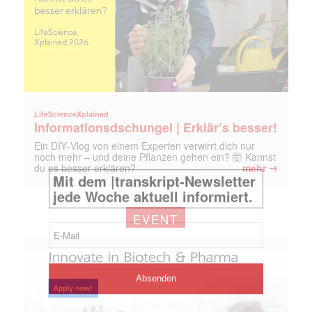
LifeScienceXplained
Informationsdschungel | Erklär’s besser!
Ein DIY‑Vlog von einem Experten verwirrt dich nur
noch mehr – und deine Pflanzen gehen ein? 🤯 Kannst
➔
du es besser erklären?
mehr
EVENT