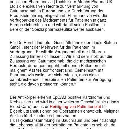
britischen Pharmanovia (Tochter der Atnahs Pharma UK
Ltd.) die exklusiven Rechte zur Vermarktung von
Catumaxomab in Europa und zur Durchführung der
Produkteinführung eingeräumt. Pharmanovia wird die
Verfügbarkeit des Medikaments für Patienten in ganz
Europa sicherstellen und will damit seine Position im
Bereich der Spezialpharmazeutika weiter ausbauen.
Für Dr. Horst Lindhofer, Geschäftsführer der Lindis Biotech
GmbH, steht der Mehrwert für die Patienten im
Vordergrund. Er will die Vergangenheit der früheren
Zulassung hinter sich lassen: „Wir sind sehr stolz auf die
Zulassung von Catumaxomab, die die medizinischen
Herausforderungen angeht, mit denen Patienten mit
malignem Aszites konfrontiert sind. Gemeinsam mit
Pharmanovia wollen wir sicherstellen, dass diese
bahnbrechende Therapie allen Patienten zur Verfügung
steht, die davon profitieren können.“
Der Antikörper erkennt EpCAM-positive Karzinome und
Krebszellen und wird in einer weiteren Geschäftslinie (Lindis
Blood Care) auch zur
Reinigung von Patientenblut
für
Eigenbluttransfusionen bei Operationen entwickelt. Maligner
Aszites führt zu einer schmerzhaften
Flüssigkeitsansammlung im Bauchraum und beeinträchtigt
die Lebensqualität der betroffenen Patienten erheblich, da