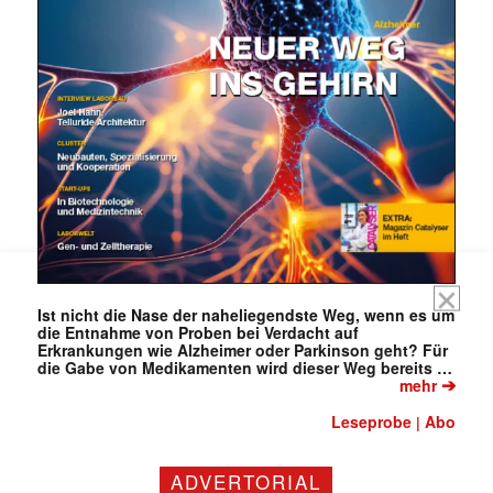
Mit dem |transkript-Newsletter
jede Woche aktuell informiert.
E-
Mail
(erforderlich)
Ist nicht die Nase der naheliegendste Weg, wenn es um
die Entnahme von Proben bei Verdacht auf
Erkrankungen wie Alzheimer oder Parkinson geht? Für
die Gabe von Medikamenten wird dieser Weg bereits …
➔
mehr
Leseprobe
Abo
|
ADVERTORIAL