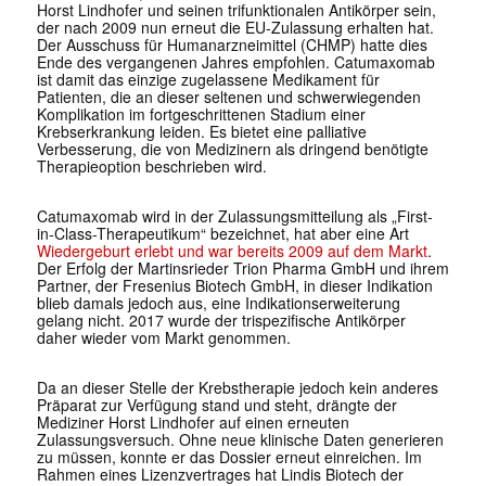
Horst Lindhofer und seinen trifunktionalen Antikörper sein,
der nach 2009 nun erneut die EU-Zulassung erhalten hat.
Der Ausschuss für Humanarzneimittel (CHMP) hatte dies
Ende des vergangenen Jahres empfohlen. Catumaxomab
ist damit das einzige zugelassene Medikament für
Patienten, die an dieser seltenen und schwerwiegenden
Komplikation im fortgeschrittenen Stadium einer
Krebserkrankung leiden. Es bietet eine palliative
Verbesserung, die von Medizinern als dringend benötigte
Therapieoption beschrieben wird.
Catumaxomab wird in der Zulassungsmitteilung als „First-
in-Class-Therapeutikum“ bezeichnet, hat aber eine Art
Wiedergeburt erlebt und war bereits 2009 auf dem Markt
.
Der Erfolg der Martinsrieder Trion Pharma GmbH und ihrem
Partner, der Fresenius Biotech GmbH, in dieser Indikation
blieb damals jedoch aus, eine Indikationserweiterung
gelang nicht. 2017 wurde der trispezifische Antikörper
daher wieder vom Markt genommen.
Da an dieser Stelle der Krebstherapie jedoch kein anderes
Präparat zur Verfügung stand und steht, drängte der
Mediziner Horst Lindhofer auf einen erneuten
Zulassungsversuch. Ohne neue klinische Daten generieren
zu müssen, konnte er das Dossier erneut einreichen. Im
Rahmen eines Lizenzvertrages hat Lindis Biotech der