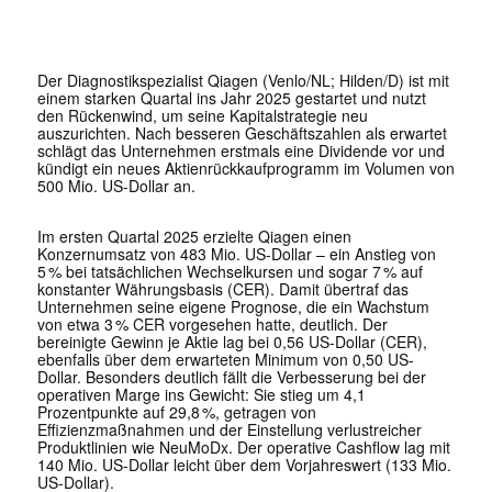
Der Diagnostikspezialist Qiagen (Venlo/NL; Hilden/D) ist mit
einem starken Quartal ins Jahr 2025 gestartet und nutzt
den Rückenwind, um seine Kapitalstrategie neu
auszurichten. Nach besseren Geschäftszahlen als erwartet
schlägt das Unternehmen erstmals eine Dividende vor und
kündigt ein neues Aktienrückkaufprogramm im Volumen von
500 Mio. US-Dollar an.
Im ersten Quartal 2025 erzielte Qiagen einen
Konzernumsatz von 483 Mio. US-Dollar – ein Anstieg von
5 % bei tatsächlichen Wechselkursen und sogar 7 % auf
konstanter Währungsbasis (CER). Damit übertraf das
Unternehmen seine eigene Prognose, die ein Wachstum
von etwa 3 % CER vorgesehen hatte, deutlich. Der
bereinigte Gewinn je Aktie lag bei 0,56 US-Dollar (CER),
ebenfalls über dem erwarteten Minimum von 0,50 US-
Dollar. Besonders deutlich fällt die Verbesserung bei der
operativen Marge ins Gewicht: Sie stieg um 4,1
Prozentpunkte auf 29,8 %, getragen von
Effizienzmaßnahmen und der Einstellung verlustreicher
Produktlinien wie NeuMoDx. Der operative Cashflow lag mit
140 Mio. US-Dollar leicht über dem Vorjahreswert (133 Mio.
US-Dollar).