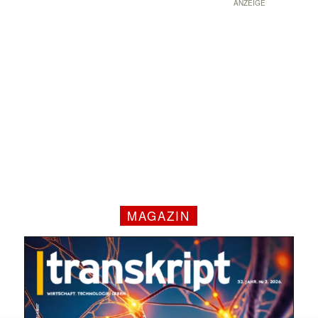
ANZEIGE
MAGAZIN
Mit dem |transkript-Newsletter
jede Woche aktuell informiert.
E-
Mail
(erforderlich)