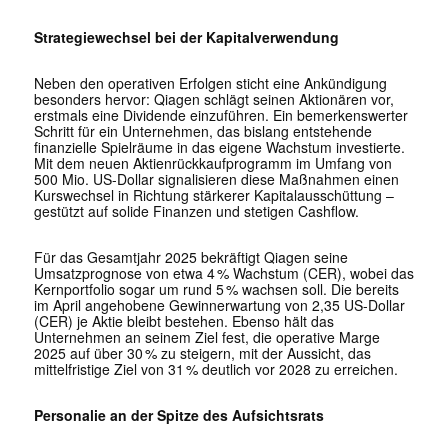
Strategiewechsel bei der Kapitalverwendung
Neben den operativen Erfolgen sticht eine Ankündigung
besonders hervor: Qiagen schlägt seinen Aktionären vor,
erstmals eine Dividende einzuführen. Ein bemerkenswerter
Schritt für ein Unternehmen, das bislang entstehende
finanzielle Spielräume in das eigene Wachstum investierte.
Mit dem neuen Aktienrückkaufprogramm im Umfang von
500 Mio. US-Dollar signalisieren diese Maßnahmen einen
Kurswechsel in Richtung stärkerer Kapitalausschüttung –
gestützt auf solide Finanzen und stetigen Cashflow.
Für das Gesamtjahr 2025 bekräftigt Qiagen seine
Umsatzprognose von etwa 4 % Wachstum (CER), wobei das
Kernportfolio sogar um rund 5 % wachsen soll. Die bereits
im April angehobene Gewinnerwartung von 2,35 US-Dollar
(CER) je Aktie bleibt bestehen. Ebenso hält das
Unternehmen an seinem Ziel fest, die operative Marge
2025 auf über 30 % zu steigern, mit der Aussicht, das
mittelfristige Ziel von 31 % deutlich vor 2028 zu erreichen.
Personalie an der Spitze des Aufsichtsrats