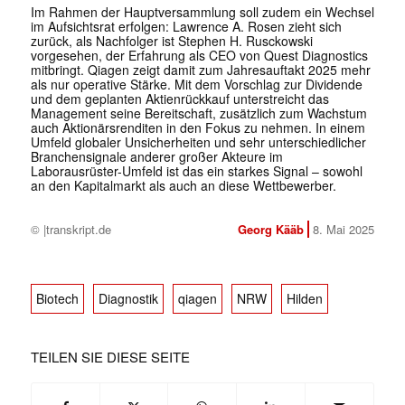
Im Rahmen der Hauptversammlung soll zudem ein Wechsel
im Aufsichtsrat erfolgen: Lawrence A. Rosen zieht sich
zurück, als Nachfolger ist Stephen H. Rusckowski
vorgesehen, der Erfahrung als CEO von Quest Diagnostics
mitbringt. Qiagen zeigt damit zum Jahresauftakt 2025 mehr
als nur operative Stärke. Mit dem Vorschlag zur Dividende
und dem geplanten Aktienrückkauf unterstreicht das
Management seine Bereitschaft, zusätzlich zum Wachstum
auch Aktionärsrenditen in den Fokus zu nehmen. In einem
Umfeld globaler Unsicherheiten und sehr unterschiedlicher
Branchensignale anderer großer Akteure im
Laborausrüster-Umfeld ist das ein starkes Signal – sowohl
an den Kapitalmarkt als auch an diese Wettbewerber.
© |transkript.de
Georg Kääb
8. Mai 2025
Biotech
Diagnostik
qiagen
NRW
Hilden
TEILEN SIE DIESE SEITE