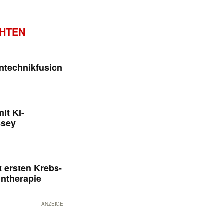
CHTEN
ntechnikfusion
it KI-
ssey
 ersten Krebs-
untherapie
ANZEIGE