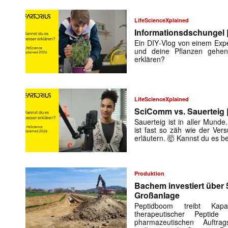
LifeScienceXplained
Informationsdschungel |
Ein DIY‑Vlog von einem Expe
und deine Pflanzen gehe
erklären?
LifeScienceXplained
SciComm vs. Sauerteig |
Sauerteig ist in aller Munde.
ist fast so zäh wie der Ver
erläutern. 🤯 Kannst du es b
Produktion
Bachem investiert über 
Großanlage
Peptidboom treibt Kap
therapeutischer Peptid
pharmazeutischen Auftra