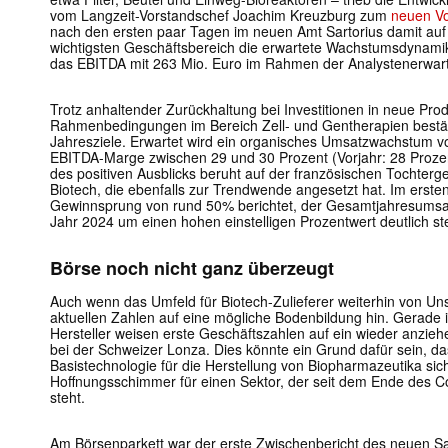
vom Langzeit-Vorstandschef Joachim Kreuzburg zum
neuen Vo
nach den ersten paar Tagen im neuen Amt Sartorius damit auf
wichtigsten Geschäftsbereich die erwartete Wachstumsdynamik
das EBITDA mit 263 Mio. Euro im Rahmen der Analystenerwar
Trotz anhaltender Zurückhaltung bei Investitionen in neue Pro
Rahmenbedingungen im Bereich Zell- und Gentherapien bestä
Jahresziele. Erwartet wird ein organisches Umsatzwachstum v
EBITDA-Marge zwischen 29 und 30 Prozent (Vorjahr: 28 Prozent
des positiven Ausblicks beruht auf der französischen Tochterge
Biotech, die ebenfalls zur Trendwende angesetzt hat. Im ersten
Gewinnsprung von rund 50% berichtet, der Gesamtjahresumsat
Jahr 2024 um einen hohen einstelligen Prozentwert deutlich st
Börse noch nicht ganz überzeugt
Auch wenn das Umfeld für Biotech-Zulieferer weiterhin von Unsi
aktuellen Zahlen auf eine mögliche Bodenbildung hin. Gerade 
Hersteller weisen erste Geschäftszahlen auf ein wieder anzie
bei der Schweizer Lonza. Dies könnte ein Grund dafür sein, d
Basistechnologie für die Herstellung von Biopharmazeutika sich 
Hoffnungsschimmer für einen Sektor, der seit dem Ende des 
steht.
Am Börsenparkett war der erste Zwischenbericht des neuen S