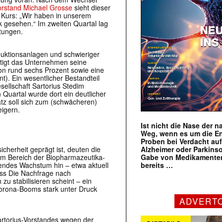
rstand Michael Grosse
sieht dieser
 Kurs: „Wir haben in unserem
 gesehen.“ Im zweiten Quartal lag
tungen.
duktionsanlagen und schwieriger
tigt das Unternehmen seine
on rund sechs Prozent sowie eine
). Ein wesentlicher Bestandteil
sellschaft Sartorius Stedim
 Quartal wurde dort ein deutlicher
z soll sich zum (schwächeren)
eigern.
Ist nicht die Nase der 
Weg, wenn es um die E
Proben bei Verdacht au
Alzheimer oder Parkins
cherheit geprägt ist, deuten die
Gabe von Medikamenten
im Bereich der Biopharmazeutika-
bereits …
hendes Wachstum hin – etwa aktuell
ass Die Nachfrage nach
zu stabilisieren scheint – ein
Corona-Booms stark unter Druck
ADVERT
artorius-Vorstandes wegen der