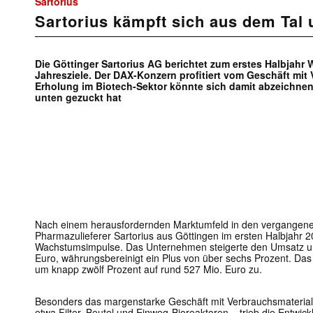
Sartorius
Sartorius kämpft sich aus dem Tal
Die Göttinger Sartorius AG berichtet zum erstes Halbjahr
Jahresziele. Der DAX-Konzern profitiert vom Geschäft mit 
Erholung im Biotech-Sektor könnte sich damit abzeichnen
unten gezuckt hat
Nach einem herausfordernden Marktumfeld in den vergangenen
Pharmazulieferer Sartorius aus Göttingen im ersten Halbjahr 
Wachstumsimpulse. Das Unternehmen steigerte den Umsatz um 
Euro, währungsbereinigt ein Plus von über sechs Prozent. Das
um knapp zwölf Prozent auf rund 527 Mio. Euro zu.
Besonders das margenstarke Geschäft mit Verbrauchsmateriali
etwa Filter, Beutel und Einweg-Bioreaktoren – trieb die Entw