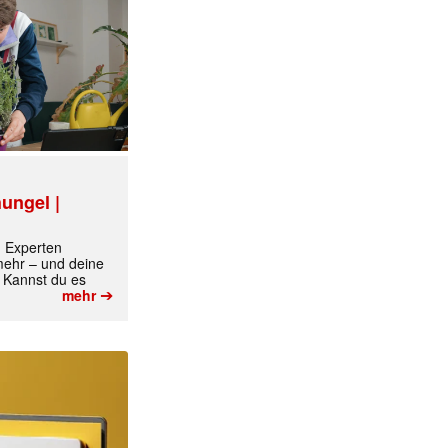
ungel |
m Experten
 mehr – und deine
 Kannst du es
➔
mehr