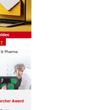
NT
archer Award