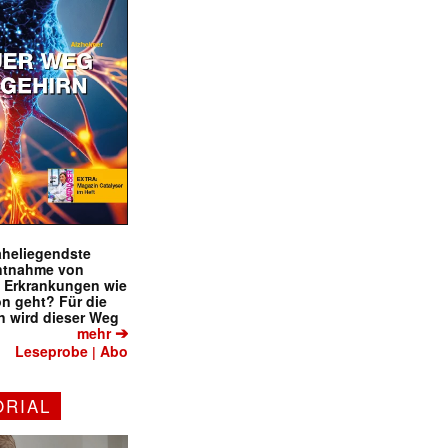
naheliegendste
ntnahme von
f Erkrankungen wie
on geht? Für die
 wird dieser Weg
➔
mehr
Leseprobe
Abo
|
ORIAL