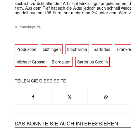
sachlich-zurückhaltenden Art nicht wirklich gut angekommen, de
10%. Aus dem Tief hat sich die Aktie jedoch auch schnell wied
pendelt nun bei 195 Euro, nur mehr rund 2% unter dem Wert v
© |transkript.de
Produktion
Göttingen
biopharma
Sartorius
Frankre
Michael Grosse
Bioreaktor
Sartorius Stedim
TEILEN SIE DIESE SEITE
DAS KÖNNTE SIE AUCH INTERESSIEREN