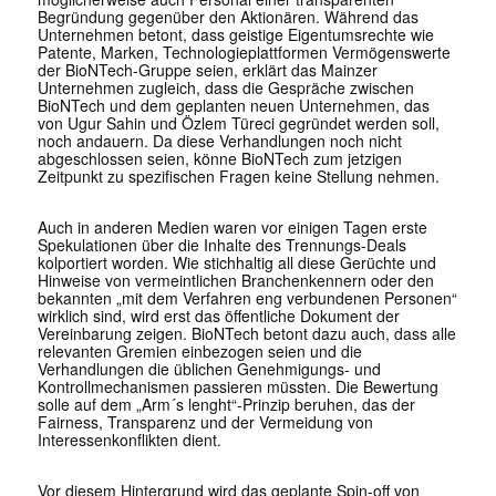
Begründung gegenüber den Aktionären. Während das
Unternehmen betont, dass geistige Eigentumsrechte wie
Patente, Marken, Technologieplattformen Vermögenswerte
der BioNTech-Gruppe seien, erklärt das Mainzer
Unternehmen zugleich, dass die Gespräche zwischen
BioNTech und dem geplanten neuen Unternehmen, das
von Ugur Sahin und Özlem Türeci gegründet werden soll,
noch andauern. Da diese Verhandlungen noch nicht
abgeschlossen seien, könne BioNTech zum jetzigen
Zeitpunkt zu spezifischen Fragen keine Stellung nehmen.
Auch in anderen Medien waren vor einigen Tagen erste
Spekulationen über die Inhalte des Trennungs-Deals
kolportiert worden. Wie stichhaltig all diese Gerüchte und
Hinweise von vermeintlichen Branchenkennern oder den
bekannten „mit dem Verfahren eng verbundenen Personen“
wirklich sind, wird erst das öffentliche Dokument der
Vereinbarung zeigen. BioNTech betont dazu auch, dass alle
relevanten Gremien einbezogen seien und die
Verhandlungen die üblichen Genehmigungs- und
Kontrollmechanismen passieren müssten. Die Bewertung
solle auf dem „Arm´s lenght“-Prinzip beruhen, das der
Fairness
, Transparenz
und der Vermeidung von
Interessenkonflikten dient.
Vor diesem Hintergrund wird das geplante Spin-off von