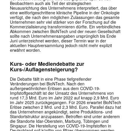
Beobachtern auch als Teil der strategischen
Neuausrichtung des Unternehmens interpretiert, das über
eine weitfortgeschrittene klinische Pipeline in der Onkologie
verfügt, die nach den möglichen Zulassungen das gesamte
Unternehmen sehr viel stärker von der Forschung auf die
Kommerzialisierung transformieren dürfte. Ein verbindliches
Abkommen zwischen BioNTech und der neuen Gesellschaft
sollte nach Unternehmensangaben ursprünglich bis Ende
Juni unterzeichnet werden, dieser Termin war in der
aktuellen Hauptversammlung jedoch nicht mehr explizit
erwähnt worden.
Kurs- oder Mediendebatte zur
Kurs-/Auflagensteigerung?
Die Debatte fällt in eine Phase tiefgreifender
Veränderungen bei BioNTech. Nach den
außergewöhnlichen Erlösen aus dem COVID-19-
Impfstoffgeschäft ist der Umsatz des Unternehmens von
rund 17,3 Mrd. Euro im Jahr 2022 auf knapp 2,9 Mrd. Euro
im Jahr 2025 zurückgegangen. Für 2026 erwartet BioNTech
Erlöse zwischen 2 Mrd. und 2,3 Mrd. Euro. Parallel dazu hat
das Unternehmen angekündigt, seine Produktions- und
Standortstruktur anzupassen. Betroffen sind unter anderem
die Standorte Idar-Oberstein, Marburg, Tübingen und
Singapur. Die Herstellung von COVID-19-Impfstoffen in
Deutschland soll künftig von Pfizer übernommen werden.