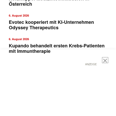
Österreich
6. August 2026
Evotec kooperiert mit KI-Unternehmen
Odyssey Therapeutics
6. August 2026
Kupando behandelt ersten Krebs-Patienten
mit Immuntherapie
ANZEIGE
Mit dem |transkript-Newsletter
jede Woche aktuell informiert.
E-
Mail
(erforderlich)