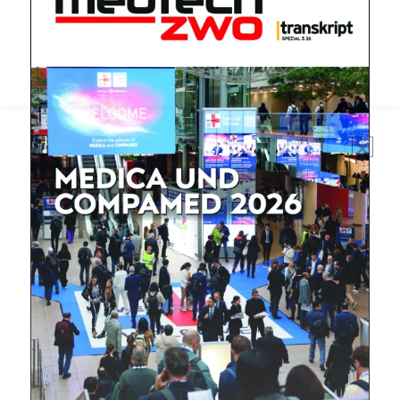
Mit dem |transkript-Newsletter
jede Woche aktuell informiert.
E-
Mail
(erforderlich)