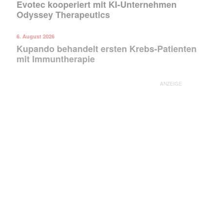
Evotec kooperiert mit KI-Unternehmen
Odyssey Therapeutics
6. August 2026
Kupando behandelt ersten Krebs-Patienten
mit Immuntherapie
ANZEIGE
Mit dem |transkript-Newsletter
jede Woche aktuell informiert.
E-
Mail
(erforderlich)