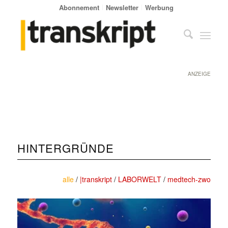
Abonnement
Newsletter
Werbung
ANZEIGE
HINTERGRÜNDE
alle
/
|transkript
/
LABORWELT
/
medtech-zwo