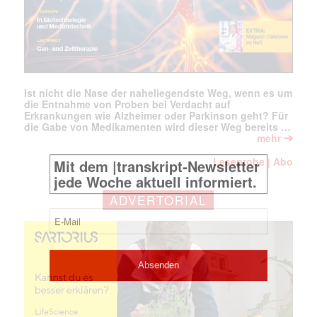
Ist nicht die Nase der naheliegendste Weg, wenn es um
die Entnahme von Proben bei Verdacht auf
Erkrankungen wie Alzheimer oder Parkinson geht? Für
die Gabe von Medikamenten wird dieser Weg bereits …
➔
mehr
Leseprobe
Abo
|
ADVERTORIAL