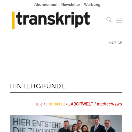
Abonnement
Newsletter
Werbung
ANZEIGE
HINTERGRÜNDE
alle
/
|transkript
/
LABORWELT
/
medtech-zwo