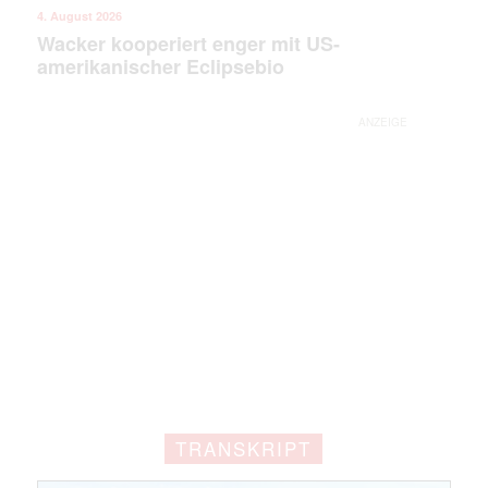
4. August 2026
Wacker kooperiert enger mit US-
amerikanischer Eclipsebio
Mit dem |transkript-Newsletter
jede Woche aktuell informiert.
ANZEIGE
E-
Mail
(erforderlich)
TRANSKRIPT