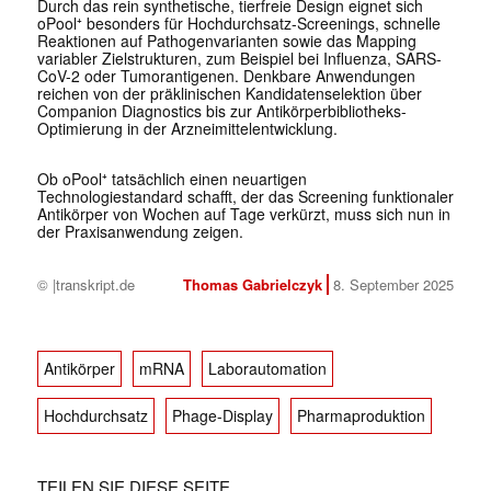
Durch das rein synthetische, tierfreie Design eignet sich
oPool⁺ besonders für Hochdurchsatz-Screenings, schnelle
Reaktionen auf Pathogenvarianten sowie das Mapping
variabler Zielstrukturen, zum Beispiel bei Influenza, SARS-
CoV-2 oder Tumorantigenen. Denkbare Anwendungen
reichen von der präklinischen Kandidatenselektion über
Companion Diagnostics bis zur Antikörperbibliotheks-
Optimierung in der Arzneimittelentwicklung.
Ob oPool⁺ tatsächlich einen neuartigen
Technologiestandard schafft, der das Screening funktionaler
Antikörper von Wochen auf Tage verkürzt, muss sich nun in
der Praxisanwendung zeigen.
© |transkript.de
Thomas Gabrielczyk
8. September 2025
Antikörper
mRNA
Laborautomation
Hochdurchsatz
Phage-Display
Pharmaproduktion
TEILEN SIE DIESE SEITE