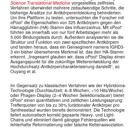
Science Translational Medicine
vorgestelltes zellfreies
Verfahren überwindet mehrere zeitaufwendige Schritte, die
bisherige Ansätze zur Antikörperentdeckung behinderten.
Um ihre Plattform zu testen, untersuchten die Forscher mit
oPool⁺ die Eigenschaften von 325 Antikörpern gegen den
Hämagglutinin-(HA)-Stamm des Influenzavirus. Mit oPool⁺
führten sie innerhalb von nur fünf Arbeitstagen mehr als
5.000 Bindungstests durch. Außerdem analysierten sie die
Struktur und Funktion von zwei spezifischen Antikörpern
und fanden heraus, dass ein Gensegment namens IGHD3-
3 ein bisher übersehenes Merkmal ist, das den HA-Stamm
erkennt. „Insgesamt glauben wir, dass oPool⁺ Display einen
Ausgangspunkt für die zukünftige Weiterentwicklung der
Hochdurchsatz-Antikörpercharakterisierung darstellt“, so
Ouyang et al.
Im Gegensatz zu klassischen Verfahren wie der Hybridoma-
Technologie (Durchlaufzeit: 4–8 Wochen, <10 Hits/Woche)
oder Phagen-Display (2–4 Wochen Selektionsdauer) bietet
oPool⁺ einen quantitativen und zeitlichen Leistungssprung:
Trefferquoten von bis zu 30% funktionaler Antikörper pro
Syntheselauf wurden bereits demonstriert. Die Technologie
liefert automatisch korrekt gepaarte Heavy- und Light-
Chains und eliminiert damit gängige Fehlerquellen wie
fehlerhafte Reformatierung oder falsche Kettenassoziation.