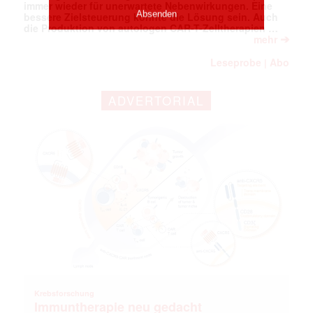
immer wieder für unerwartete Nebenwirkungen. Eine
bessere Zielsteuerung könnte die Lösung sein. Auch
die Produktion von autologen CAR-T-Zelltherapien …
➔
mehr
Leseprobe
Abo
|
ADVERTORIAL
Krebsforschung
Immuntherapie neu gedacht