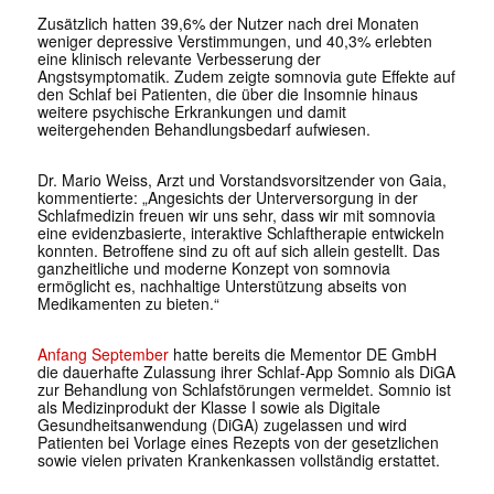
Zusätzlich hatten 39,6% der Nutzer nach drei Monaten
weniger depressive Verstimmungen, und 40,3% erlebten
eine klinisch relevante Verbesserung der
Angstsymptomatik. Zudem zeigte somnovia gute Effekte auf
den Schlaf bei Patienten, die über die Insomnie hinaus
weitere psychische Erkrankungen und damit
weitergehenden Behandlungsbedarf aufwiesen.
Dr. Mario Weiss, Arzt und Vorstandsvorsitzender von Gaia,
kommentierte: „Angesichts der Unterversorgung in der
Schlafmedizin freuen wir uns sehr, dass wir mit somnovia
eine evidenzbasierte, interaktive Schlaftherapie entwickeln
konnten. Betroffene sind zu oft auf sich allein gestellt. Das
ganzheitliche und moderne Konzept von somnovia
ermöglicht es, nachhaltige Unterstützung abseits von
Medikamenten zu bieten.“
Anfang September
hatte bereits die Mementor DE GmbH
die dauerhafte Zulassung ihrer Schlaf-App Somnio als DiGA
zur Behandlung von Schlafstörungen vermeldet. Somnio ist
als Medizinprodukt der Klasse I sowie als Digitale
Gesundheitsanwendung (DiGA) zugelassen und wird
Patienten bei Vorlage eines Rezepts von der gesetzlichen
sowie vielen privaten Krankenkassen vollständig erstattet.