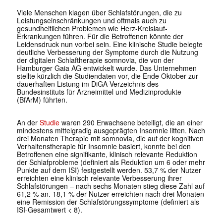
Viele Menschen klagen über Schlafstörungen, die zu
Leistungseinschränkungen und oftmals auch zu
gesundheitlichen Problemen wie Herz-Kreislauf-
Erkrankungen führen. Für die Betroffenen könnte der
Leidensdruck nun vorbei sein. Eine klinische Studie belegte
deutliche Verbesserung der Symptome durch die Nutzung
der digitalen Schlaftherapie somnovia, die von der
Hamburger Gaia AG entwickelt wurde. Das Unternehmen
stellte kürzlich die Studiendaten vor, die Ende Oktober zur
dauerhaften Listung im DiGA-Verzeichnis des
Bundesinstituts für Arzneimittel und Medizinprodukte
(BfArM) führten.
An der
Studie
waren 290 Erwachsene beteiligt, die an einer
mindestens mittelgradig ausgeprägten Insomnie litten. Nach
drei Monaten Therapie mit somnovia, die auf der kognitiven
Verhaltenstherapie für Insomnie basiert, konnte bei den
Betroffenen eine signifikante, klinisch relevante Reduktion
der Schlafprobleme (definiert als Reduktion um 6 oder mehr
Punkte auf dem ISI) festgestellt werden. 53,7 % der Nutzer
erreichten eine klinisch relevante Verbesserung ihrer
Schlafstörungen – nach sechs Monaten stieg diese Zahl auf
61,2 % an. 18,1 % der Nutzer erreichten nach drei Monaten
eine Remission der Schlafstörungssymptome (definiert als
ISI-Gesamtwert < 8).