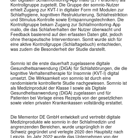
Kontrollgruppe zugeteilt. Die Gruppe der somnio-Nutzer
erhielt Zugang zur KVT-I in digitaler Form mit Modulen zur
Schlafhygiene, kognitiven Restrukturierung, Schlafrestriktion
und Stimulus-Kontrolle sowie Entspannungstechniken. Die
Kontrollgruppe bekam Zugang zur Schlafmonitoring-App
malio, die das Schlafverhalten der Nutzer überwacht und
Feedback basierend auf den erfassten Daten gibt, jedoch
ohne therapeutische Interventionen. Somit wurde sich für
eine aktive Kontrollgruppe (Schlaftagebuch) entschieden,
was zudem die Besonderheit der Studie darstellt.
Somnio ist die erste dauerhaft zugelassene digitale
Gesundheitsanwendung (DiGA) für Schlafstörungen, die die
kognitive Verhaltenstherapie für Insomnie (KVT-I) digital
umsetzt. Die Wirksamkeit von somnio ist durch eine
randomisierte kontrollierte Studie nachgewiesen. Somnio ist
als Medizinprodukt der Klasse I sowie als Digitale
Gesundheitsanwendung (DiGA) zugelassen und für
Patienten bei Vorlage eines Rezepts von der gesetzlichen
sowie vielen privaten Krankenkassen vollständig erstattet.
Die Mementor DE GmbH entwickelt und vertreibt digitale
Medizinprodukte wie somnio in der Schlafmedizin und
angrenzenden Bereichen, wurde ursprünglich in der
Schweiz gegründet und verlegte 2020 den Hauptsitz nach
Leipzig. Im Jahr 2022 wurde das Unternehmen von der