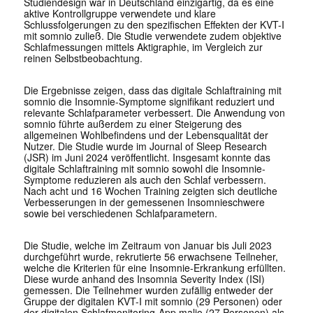
Studiendesign war in Deutschland einzigartig, da es eine
aktive Kontrollgruppe verwendete und klare
Schlussfolgerungen zu den spezifischen Effekten der KVT-I
mit somnio zuließ. Die Studie verwendete zudem objektive
Schlafmessungen mittels Aktigraphie, im Vergleich zur
reinen Selbstbeobachtung.
Die Ergebnisse zeigen, dass das digitale Schlaftraining mit
somnio die Insomnie-Symptome signifikant reduziert und
relevante Schlafparameter verbessert. Die Anwendung von
somnio führte außerdem zu einer Steigerung des
allgemeinen Wohlbefindens und der Lebensqualität der
Nutzer. Die Studie wurde im Journal of Sleep Research
(JSR) im Juni 2024 veröffentlicht. Insgesamt konnte das
digitale Schlaftraining mit somnio sowohl die Insomnie-
Symptome reduzieren als auch den Schlaf verbessern.
Nach acht und 16 Wochen Training zeigten sich deutliche
Verbesserungen in der gemessenen Insomnieschwere
sowie bei verschiedenen Schlafparametern.
Die Studie, welche im Zeitraum von Januar bis Juli 2023
durchgeführt wurde, rekrutierte 56 erwachsene Teilneher,
welche die Kriterien für eine Insomnie-Erkrankung erfüllten.
Diese wurde anhand des Insomnia Severity Index (ISI)
gemessen. Die Teilnehmer wurden zufällig entweder der
Gruppe der digitalen KVT-I mit somnio (29 Personen) oder
der digitalen Schlafmonitoring-App malio (27 Personen) als