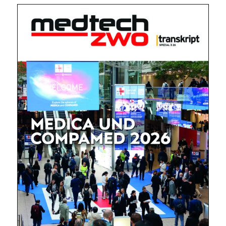
Mit dem |transkript-Newsletter
jede Woche aktuell informiert.
E-
Mail
(erforderlich)