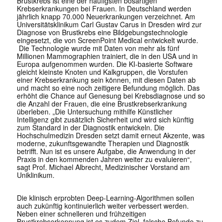
Brustkrebs ist eine der häufigsten bösartigen
Krebserkrankungen bei Frauen. In Deutschland werden
jährlich knapp 70.000 Neuerkrankungen verzeichnet. Am
Universitätsklinikum Carl Gustav Carus in Dresden wird zur
Diagnose von Brustkrebs eine Bildgebungstechnologie
eingesetzt, die von ScreenPoint Medical entwickelt wurde.
Die Technologie wurde mit Daten von mehr als fünf
Millionen Mammographien trainiert, die in den USA und in
Europa aufgenommen wurden. Die KI-basierte Software
gleicht kleinste Knoten und Kalkgruppen, die Vorstufen
einer Krebserkrankung sein können, mit diesen Daten ab
und macht so eine noch zeitigere Befundung möglich. Das
erhöht die Chance auf Genesung bei Krebsdiagnose und so
die Anzahl der Frauen, die eine Brustkrebserkrankung
überleben. „Die Untersuchung mithilfe Künstlicher
Intelligenz gibt zusätzlich Sicherheit und wird sich künftig
zum Standard in der Diagnostik entwickeln. Die
Hochschulmedizin Dresden setzt damit erneut Akzente, was
moderne, zukunftsgewandte Therapien und Diagnostik
betrifft. Nun ist es unsere Aufgabe, die Anwendung in der
Praxis in den kommenden Jahren weiter zu evaluieren“,
sagt Prof. Michael Albrecht, Medizinischer Vorstand am
Uniklinikum.
Die klinisch erprobten Deep-Learning-Algorithmen sollen
auch zukünftig kontinuierlich weiter verbessert werden.
Neben einer schnelleren und frühzeitigen
Brustkrebserkennung ist es zudem Ziel, falsche Befunde zu