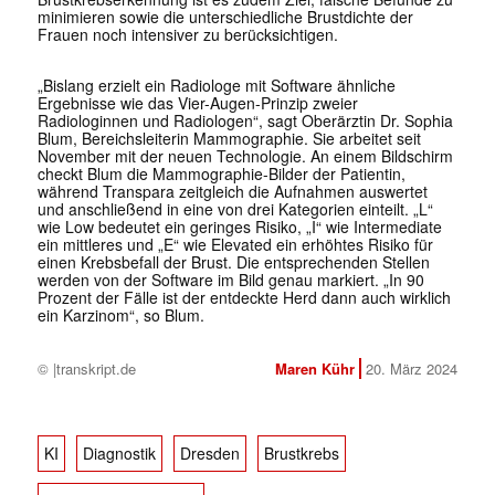
minimieren sowie die unterschiedliche Brustdichte der
Frauen noch intensiver zu berücksichtigen.
„Bislang erzielt ein Radiologe mit Software ähnliche
Ergebnisse wie das Vier-Augen-Prinzip zweier
Radiologinnen und Radiologen“, sagt Oberärztin Dr. Sophia
Blum, Bereichsleiterin Mammographie. Sie arbeitet seit
November mit der neuen Technologie. An einem Bildschirm
checkt Blum die Mammographie-Bilder der Patientin,
während Transpara zeitgleich die Aufnahmen auswertet
und anschließend in eine von drei Kategorien einteilt. „L“
wie Low bedeutet ein geringes Risiko, „I“ wie Intermediate
ein mittleres und „E“ wie Elevated ein erhöhtes Risiko für
einen Krebsbefall der Brust. Die entsprechenden Stellen
werden von der Software im Bild genau markiert. „In 90
Prozent der Fälle ist der entdeckte Herd dann auch wirklich
ein Karzinom“, so Blum.
© |transkript.de
Maren Kühr
20. März 2024
KI
Diagnostik
Dresden
Brustkrebs