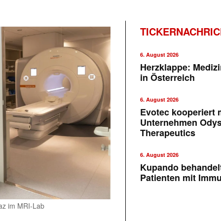
TICKERNACHRI
6. August 2026
Herzklappe: Medizi
in Österreich
6. August 2026
Evotec kooperiert m
Unternehmen Ody
Therapeutics
6. August 2026
Kupando behandelt
Patienten mit Imm
raz im MRI-Lab