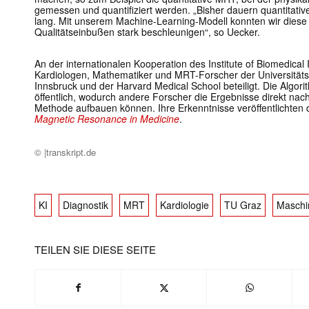
gemessen und quantifiziert werden. „Bisher dauern quantitat
lang. Mit unserem Machine-Learning-Modell konnten wir die
Qualitätseinbußen stark beschleunigen“, so Uecker.
An der internationalen Kooperation des Institute of Biomedic
Kardiologen, Mathematiker und MRT-Forscher der Universitätsm
Innsbruck und der Harvard Medical School beteiligt. Die Algo
öffentlich, wodurch andere Forscher die Ergebnisse direkt nac
Methode aufbauen können. Ihre Erkenntnisse veröffentlichten di
Magnetic Resonance in Medicine
.
© |transkript.de
KI
Diagnostik
MRT
Kardiologie
TU Graz
Maschi
TEILEN SIE DIESE SEITE