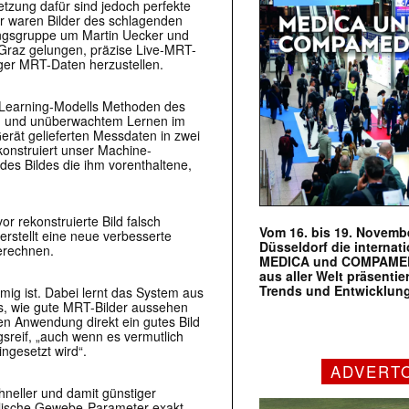
zung dafür sind jedoch perfekte
her waren Bilder des schlagenden
hungsgruppe um Martin Uecker und
 Graz gelungen, präzise Live-MRT-
ger MRT-Daten herzustellen.
e-Learning-Modells Methoden des
em und unüberwachtem Lernen im
rät gelieferten Messdaten in zwei
konstruiert unser Machine-
des Bildes die ihm vorenthaltene,
r rekonstruierte Bild falsch
Vom 16. bis 19. Novembe
 erstellt eine neue verbesserte
Düsseldorf die internat
berechnen.
MEDICA und COMPAMED s
aus aller Welt präsenti
Trends und Entwicklun
mig ist. Dabei lernt das System aus
ss, wie gute MRT-Bilder aussehen
ren Anwendung direkt ein gutes Bild
sreif, „auch wenn es vermutlich
ingesetzt wird“.
ADVERT
eller und damit günstiger
kalische Gewebe-Parameter exakt