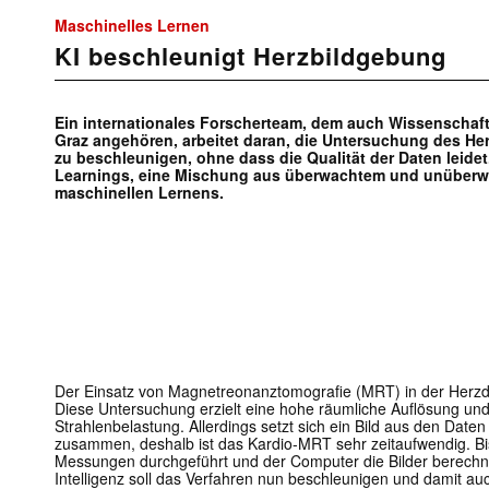
Maschinelles Lernen
KI beschleunigt Herzbildgebung
Ein internationales Forscherteam, dem auch Wissenschaft
Graz angehören, arbeitet daran, die Untersuchung des He
zu beschleunigen, ohne dass die Qualität der Daten leidet
Learnings, eine Mischung aus überwachtem und unüberw
maschinellen Lernens.
Der Einsatz von Magnetreonanztomografie (MRT) in der Herzdi
Diese Untersuchung erzielt eine hohe räumliche Auflösung und
Strahlenbelastung. Allerdings setzt sich ein Bild aus den Date
zusammen, deshalb ist das Kardio-MRT sehr zeitaufwendig. Bis
Messungen durchgeführt und der Computer die Bilder berechnet
Intelligenz soll das Verfahren nun beschleunigen und damit a