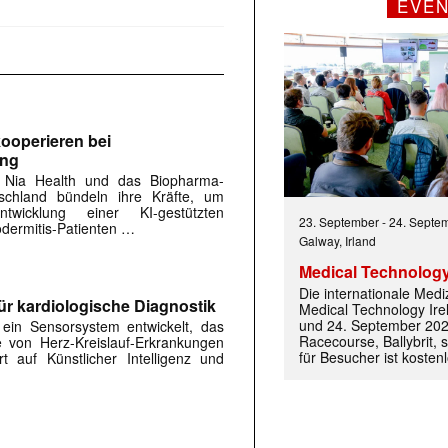
EVE
ooperieren bei
ung
 |transkript-Newsletter jede Woche aktuell inf
 Nia Health und das Biopharma-
chland bündeln ihre Kräfte, um
twicklung einer KI-gestützten
23. September
-
24. Septe
dermitis-Patienten …
Galway, Irland
)
Medical Technology
Die internationale Med
ür kardiologische Diagnostik
Medical Technology Ire
und 24. September 202
in Sensorsystem entwickelt, das
Racecourse, Ballybrit, st
 von Herz-Kreislauf-Erkrankungen
für Besucher ist kosten
rt auf Künstlicher Intelligenz und