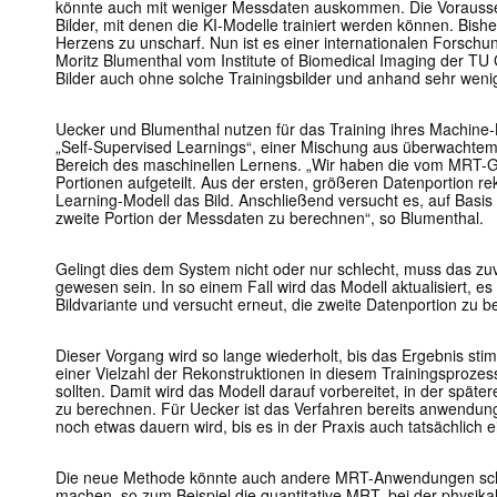
könnte auch mit weniger Messdaten auskommen. Die Vorausset
Bilder, mit denen die KI-Modelle trainiert werden können. Bis
Herzens zu unscharf. Nun ist es einer internationalen Forsc
Moritz Blumenthal vom Institute of Biomedical Imaging der TU
Bilder auch ohne solche Trainingsbilder und anhand sehr weni
Uecker und Blumenthal nutzen für das Training ihres Machin
„Self-Supervised Learnings“, einer Mischung aus überwacht
Bereich des maschinellen Lernens. „Wir haben die vom MRT-Ge
Portionen aufgeteilt. Aus der ersten, größeren Datenportion re
Learning-Modell das Bild. Anschließend versucht es, auf Basis 
zweite Portion der Messdaten zu berechnen“, so Blumenthal.
Gelingt dies dem System nicht oder nur schlecht, muss das zuvo
gewesen sein. In so einem Fall wird das Modell aktualisiert, es
Bildvariante und versucht erneut, die zweite Datenportion zu 
Dieser Vorgang wird so lange wiederholt, bis das Ergebnis stim
einer Vielzahl der Rekonstruktionen in diesem Trainingsproze
sollten. Damit wird das Modell darauf vorbereitet, in der späte
zu berechnen. Für Uecker ist das Verfahren bereits anwendung
noch etwas dauern wird, bis es in der Praxis auch tatsächlich e
Die neue Methode könnte auch andere MRT-Anwendungen schn
machen, so zum Beispiel die quantitative MRT, bei der physi