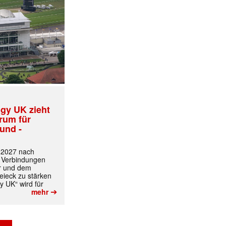
gy UK zieht
trum für
und -
t 2027 nach
 Verbindungen
r und dem
ieck zu stärken
y UK“ wird für
➔
mehr