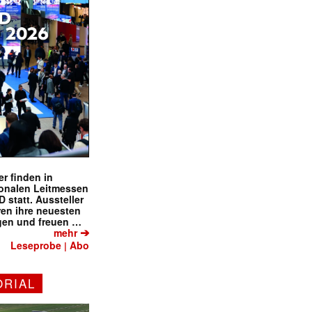
r finden in
ionalen Leitmessen
tatt. Aussteller
eren ihre neuesten
gen und freuen …
➔
mehr
Leseprobe
Abo
|
✕
ORIAL