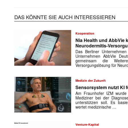
DAS KÖNNTE SIE AUCH INTERESSIEREN
Kooperation
Nia Health und AbbVie k
Neurodermitis-Versorg
Mit dem
Das Berliner Unternehmen
Unternehmen AbbVie Deuts
gemeinsam die Weiteren
E-
Versorgungslösung für Neuro
Mail
(erforderlich
Medizin der Zukunft
Sensorsystem nutzt KI f
Am Fraunhofer IZM wurde e
Mediziner bei der Diagnose
unterstützen soll. Es basie
wertet medizinische …
Venture-Kapital