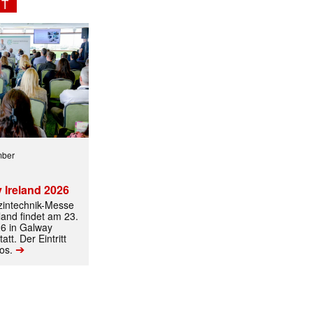
NT
ormiert.
mber
 Ireland 2026
izintechnik-Messe
land findet am 23.
6 in Galway
att. Der Eintritt
➔
los.