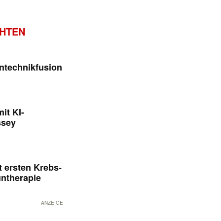
CHTEN
ntechnikfusion
it KI-
ssey
 ersten Krebs-
untherapie
ANZEIGE