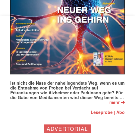
Ist nicht die Nase der naheliegendste Weg, wenn es um
die Entnahme von Proben bei Verdacht auf
Erkrankungen wie Alzheimer oder Parkinson geht? Für
die Gabe von Medikamenten wird dieser Weg bereits …
➔
mehr
Leseprobe
Abo
|
ADVERTORIAL
Mit dem |transkript-Newsletter