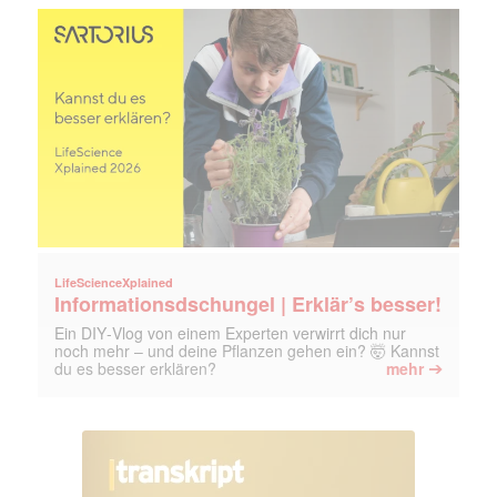
jede Woche aktuell informiert.
E-
Mail
(erforderlich)
LifeScienceXplained
Informationsdschungel | Erklär’s besser!
Ein DIY‑Vlog von einem Experten verwirrt dich nur
noch mehr – und deine Pflanzen gehen ein? 🤯 Kannst
➔
du es besser erklären?
mehr