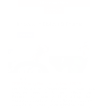
EVENT
31. August
ZEISS Young Researcher Award 2026
Der ZEISS Microscopy Young Researcher Award 2026
ermöglicht es innovativen Start-ups aus Biotech und
Pharma, ihr Forschungsprojekt im Bereich optischer
Analyse zu präsentieren. Sie profitieren vom Zugang
zu ZEISS-Technologien, Expertenfeedback und
gezielter Unterstützung bei der Weiterentwicklung ihrer