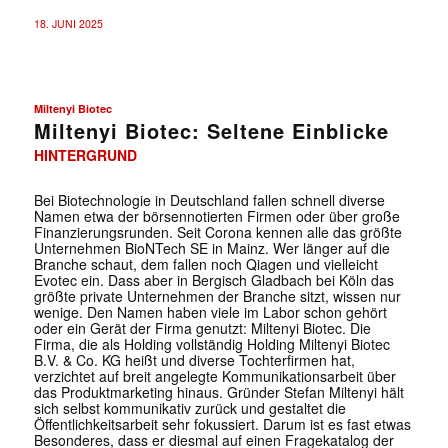
18. JUNI 2025
Miltenyi Biotec
Miltenyi Biotec: Seltene Einblicke
HINTERGRUND
Bei Biotechnologie in Deutschland fallen schnell diverse
Namen etwa der börsennotierten Firmen oder über große
Finanzierungsrunden. Seit Corona kennen alle das größte
Unternehmen BioNTech SE in Mainz. Wer länger auf die
Branche schaut, dem fallen noch Qiagen und vielleicht
Evotec ein. Dass aber in Bergisch Gladbach bei Köln das
größte private Unternehmen der Branche sitzt, wissen nur
wenige. Den Namen haben viele im Labor schon gehört
oder ein Gerät der Firma genutzt: Miltenyi Biotec. Die
Firma, die als Holding vollständig Holding Miltenyi Biotec
B.V. & Co. KG heißt und diverse Tochterfirmen hat,
verzichtet auf breit angelegte Kommunikationsarbeit über
das Produktmarketing hinaus. Gründer Stefan Miltenyi hält
sich selbst kommunikativ zurück und gestaltet die
Öffentlichkeitsarbeit sehr fokussiert. Darum ist es fast etwas
Besonderes, dass er diesmal auf einen Fragekatalog der