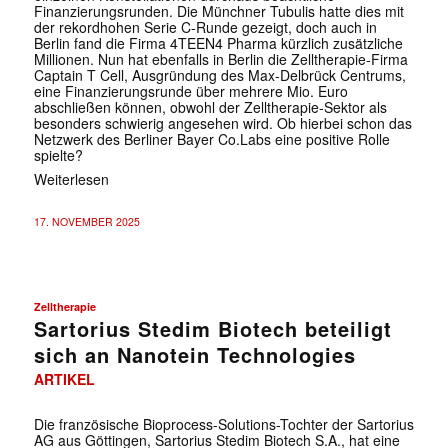
Finanzierungsrunden. Die Münchner Tubulis hatte dies mit
der rekordhohen Serie C-Runde gezeigt, doch auch in
Berlin fand die Firma 4TEEN4 Pharma kürzlich zusätzliche
Millionen. Nun hat ebenfalls in Berlin die Zelltherapie-Firma
Captain T Cell, Ausgründung des Max-Delbrück Centrums,
eine Finanzierungsrunde über mehrere Mio. Euro
abschließen können, obwohl der Zelltherapie-Sektor als
besonders schwierig angesehen wird. Ob hierbei schon das
Netzwerk des Berliner Bayer Co.Labs eine positive Rolle
spielte?
Weiterlesen
17. NOVEMBER 2025
Zelltherapie
Sartorius Stedim Biotech beteiligt
sich an Nanotein Technologies
ARTIKEL
Die französische Bioprocess-Solutions-Tochter der Sartorius
AG aus Göttingen, Sartorius Stedim Biotech S.A., hat eine