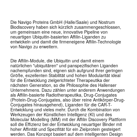
Die Navigo Proteins GmbH (Halle/Saale) und Nostrum
Biodiscovery haben sich kürzlich zusammengeschlossen,
um gemeinsam eine neue, innovative Pipeline von
neuartigen Ubiquitin-basierten Affilin-Liganden zu
entwickeln und damit die firmeneigene Affilin-Technologie
von Navigo zu erweitern.
Die Affilin-Module, die Ubiquitin und damit einem
natürlichen "ubiquitären" und panspezifischen Liganden
nachempfunden sind, eignen sich aufgrund ihrer geringen
Größe, exzellenten Stabilität und hohen Modularität ideal
für die Entwicklung zielgerichteter Therapeutika der
nächsten Generation, so die Philosophie des Hallenser
Unternehmens. Dazu zählen unter anderem Anwendungen
als Affilin-basierte Radiotherapeutika, Drug-Conjugates
(Protein-Drug-Conjugates, also über reine Antikörper-Drug-
Conjugates hinausgehend), Liganden für die CAR-T-
Entwicklung und vieles mehr. Durch die Kombination von
Werkzeugen der Künstlichen Intelligenz (KI) und des
Molecular Modelling (MM) mit der Affilin Discovery Plattform
soll die Effizienz bei der Entwicklung neuartiger Binder mit
hoher Affinität und Spezifität für ein Zielprotein gesteigert
werden. Das Konzept basiert auf dem intelligenten Design