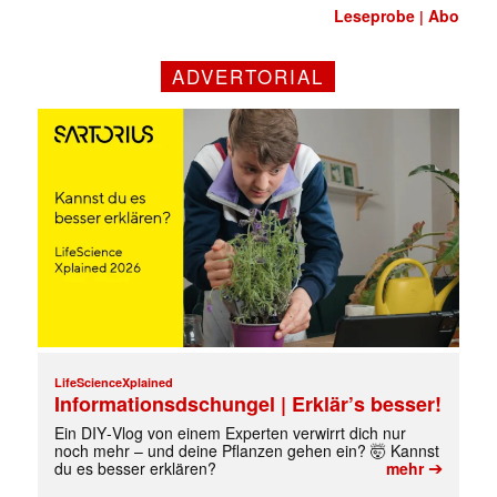
Leseprobe
Abo
|
ADVERTORIAL
Mit dem |transkript-Newsletter
jede Woche aktuell informiert.
LifeScienceXplained
Informationsdschungel | Erklär’s besser!
Ein DIY‑Vlog von einem Experten verwirrt dich nur
E-
noch mehr – und deine Pflanzen gehen ein? 🤯 Kannst
Mail
➔
du es besser erklären?
mehr
(erforderlich)