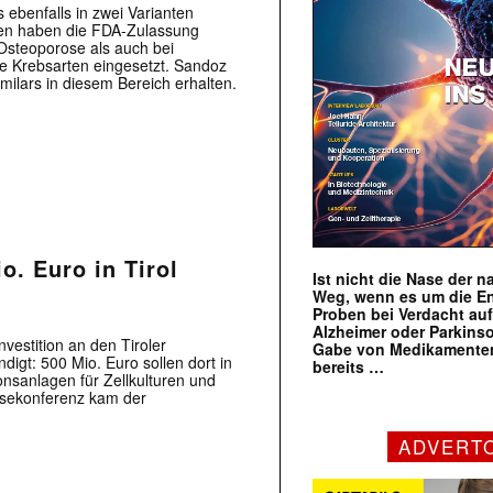
 ebenfalls in zwei Varianten
en haben die FDA-Zulassung
Osteoporose als auch bei
 Krebsarten eingesetzt. Sandoz
milars in diesem Bereich erhalten.
o. Euro in Tirol
Ist nicht die Nase der 
Weg, wenn es um die E
Proben bei Verdacht au
Alzheimer oder Parkins
vestition an den Tiroler
Gabe von Medikamenten
igt: 500 Mio. Euro sollen dort in
bereits …
sanlagen für Zellkulturen und
ssekonferenz kam der
ADVERT