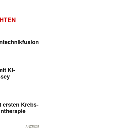
CHTEN
ntechnikfusion
it KI-
ssey
 ersten Krebs-
untherapie
ANZEIGE