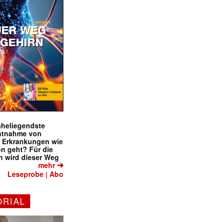
naheliegendste
ntnahme von
f Erkrankungen wie
on geht? Für die
 wird dieser Weg
➔
mehr
Leseprobe
Abo
|
ORIAL