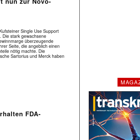
t nun zur Novo-
Kufsteiner Single Use Support
. Die stark gewachsene
n Gewinnmarge überzeugende
rer Seite, die angeblich einen
nteile nötig machte. Die
utsche Sartorius und Merck haben
MAGA
rhalten FDA-