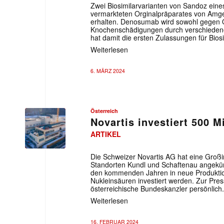
Zwei Biosimilarvarianten von Sandoz eines
vermarkteten Orginalpräparates von Amg
erhalten. Denosumab wird sowohl gegen 
Knochenschädigungen durch verschiedene
hat damit die ersten Zulassungen für Biosi
Weiterlesen
6. MÄRZ 2024
Österreich
Novartis investiert 500 Mi
ARTIKEL
Die Schweizer Novartis AG hat eine Großin
Standorten Kundl und Schaftenau angekünd
den kommenden Jahren in neue Produktion
Nukleinsäuren investiert werden. Zur Pre
österreichische Bundeskanzler persönlich.
Weiterlesen
16. FEBRUAR 2024