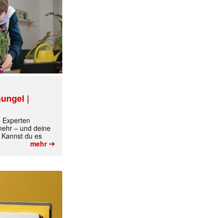
ungel |
m Experten
 mehr – und deine
 Kannst du es
➔
mehr