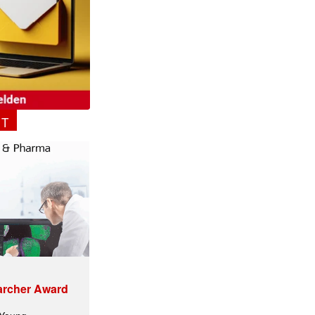
✕
NT
archer Award