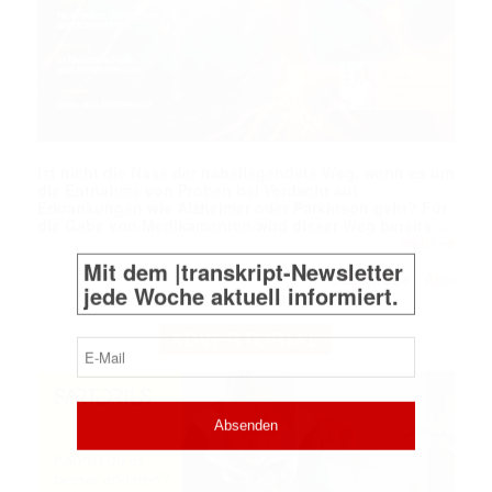
Ist nicht die Nase der naheliegendste Weg, wenn es um
die Entnahme von Proben bei Verdacht auf
Erkrankungen wie Alzheimer oder Parkinson geht? Für
die Gabe von Medikamenten wird dieser Weg bereits …
Mit dem |transkript-Newsletter
➔
mehr
jede Woche aktuell informiert.
Leseprobe
Abo
|
E-
Mail
ADVERTORIAL
(erforderlich)