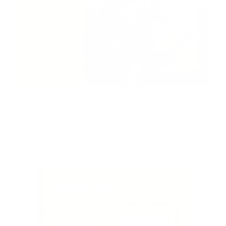
LifeScienceXplained
Informationsdschungel | Erklär’s besser!
Ein DIY‑Vlog von einem Experten verwirrt dich nur
noch mehr – und deine Pflanzen gehen ein? 🤯 Kannst
➔
du es besser erklären?
mehr