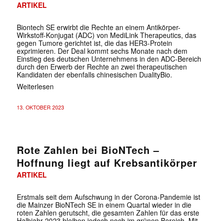
ARTIKEL
Biontech SE erwirbt die Rechte an einem Antikörper-
Wirkstoff-Konjugat (ADC) von MediLink Therapeutics, das
gegen Tumore gerichtet ist, die das HER3-Protein
exprimieren. Der Deal kommt sechs Monate nach dem
Einstieg des deutschen Unternehmens in den ADC-Bereich
durch den Erwerb der Rechte an zwei therapeutischen
Kandidaten der ebenfalls chinesischen DualityBio.
Weiterlesen
13. OKTOBER 2023
Rote Zahlen bei BioNTech –
Hoffnung liegt auf Krebsantikörper
ARTIKEL
Erstmals seit dem Aufschwung in der Corona-Pandemie ist
die Mainzer BioNTech SE in einem Quartal wieder in die
roten Zahlen gerutscht, die gesamten Zahlen für das erste
Halbjahr 2023 bleiben jedoch noch im grünen Bereich. Mit