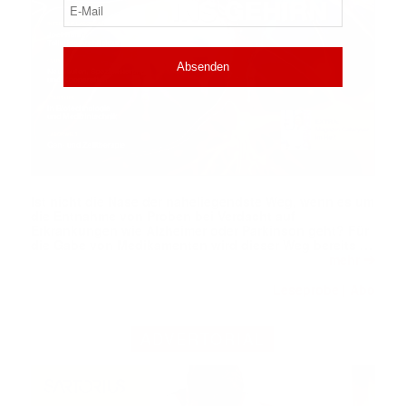
E-
Mail
(erforderlich)
Ist nicht die Nase der naheliegendste Weg, wenn es um
die Entnahme von Proben bei Verdacht auf
Erkrankungen wie Alzheimer oder Parkinson geht? Für
die Gabe von Medikamenten wird dieser Weg bereits …
➔
mehr
Leseprobe
Abo
|
ADVERTORIAL