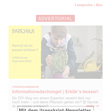
Leseprobe
Abo
|
ADVERTORIAL
LifeScienceXplained
Informationsdschungel | Erklär’s besser!
Ein DIY‑Vlog von einem Experten verwirrt dich nur
noch mehr – und deine Pflanzen gehen ein? 🤯 Kannst
➔
du es besser erklären?
mehr