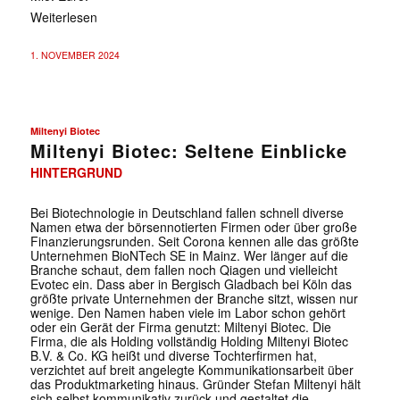
Weiterlesen
1. NOVEMBER 2024
Miltenyi Biotec
Miltenyi Biotec: Seltene Einblicke
HINTERGRUND
Bei Biotechnologie in Deutschland fallen schnell diverse
Namen etwa der börsennotierten Firmen oder über große
Finanzierungsrunden. Seit Corona kennen alle das größte
Unternehmen BioNTech SE in Mainz. Wer länger auf die
Branche schaut, dem fallen noch Qiagen und vielleicht
Evotec ein. Dass aber in Bergisch Gladbach bei Köln das
größte private Unternehmen der Branche sitzt, wissen nur
wenige. Den Namen haben viele im Labor schon gehört
oder ein Gerät der Firma genutzt: Miltenyi Biotec. Die
Firma, die als Holding vollständig Holding Miltenyi Biotec
B.V. & Co. KG heißt und diverse Tochterfirmen hat,
verzichtet auf breit angelegte Kommunikationsarbeit über
das Produktmarketing hinaus. Gründer Stefan Miltenyi hält
sich selbst kommunikativ zurück und gestaltet die