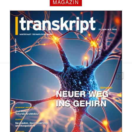
MAGAZIN
Mit dem |transkript-Newsletter
jede Woche aktuell informiert.
E-
Mail
(erforderlich)