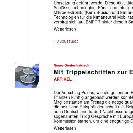
Umsetzung geführt werde. Diese Aktivität
Schlüsseltechnologien: Künstliche Intelli
Mikroelektronik, (Kern-)Fusion und klima
Technologien für die klimaneutral Mobilit
verbirgt sich laut BMFTR hinter diesem S
Weiterlesen
4. AUGUST 2025
Neues Gentechnikrecht
Mit Trippelschritten zur
ARTIKEL
Der Vorschlag Polens, wie die geltenden 
Pflanzen künftig angepasst werden könnt
Mitgliedstaaten am Freitag die nötige quali
die polnische Ratspräsidentschaft mit. Bel
auch Deutschland fordert Nachbesserungen
sogenannten Trilog Gespräche mit Europ
Kommission starten, um eine endgültige G
Weiterlesen