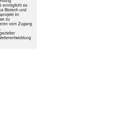
 Young
 ermöglicht es
aus Biotech und
projekt im
yse zu
itieren vom Zugang
,
ezielter
Weiterentwicklung