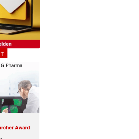
NT
ormiert.
archer Award