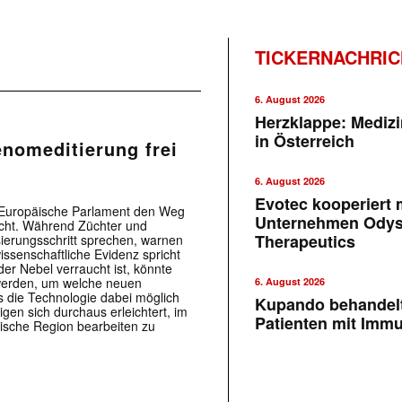
TICKERNACHRI
6. August 2026
Herzklappe: Medizi
in Österreich
nomeditierung frei
6. August 2026
Evotec kooperiert m
s Europäische Parlament den Weg
Unternehmen Ody
cht. Während Züchter und
Therapeutics
ierungsschritt sprechen, warnen
issenschaftliche Evidenz spricht
der Nebel verraucht ist, könnte
 werden, um welche neuen
6. August 2026
s die Technologie dabei möglich
Kupando behandelt
gen sich durchaus erleichtert, im
Patienten mit Imm
ische Region bearbeiten zu