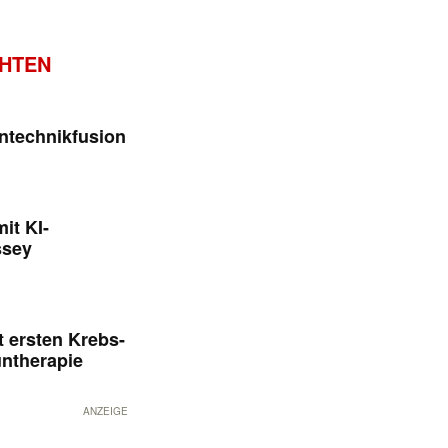
CHTEN
ntechnikfusion
it KI-
ssey
 ersten Krebs-
untherapie
ANZEIGE