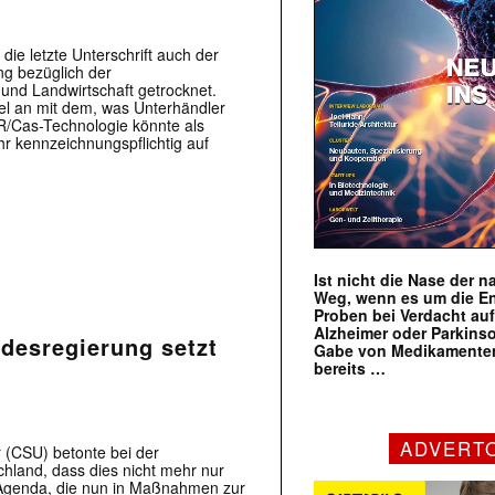
die letzte Unterschrift auch der
ng bezüglich der
und Landwirtschaft getrocknet.
l an mit dem, was Unterhändler
R/Cas-Technologie könnte als
r kennzeichnungspflichtig auf
Ist nicht die Nase der 
Weg, wenn es um die E
Proben bei Verdacht au
Alzheimer oder Parkins
desregierung setzt
Gabe von Medikamenten
bereits …
ADVERT
 (CSU) betonte bei der
land, dass dies nicht mehr nur
e Agenda, die nun in Maßnahmen zur