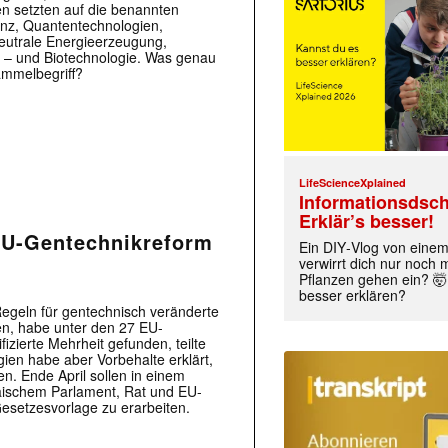
en setzten auf die benannten
genz, Quantentechnologien,
neutrale Energieerzeugung,
ät – und Biotechnologie. Was genau
ammelbegriff?
LifeScienceXplained
Informationsdsch
Erklär’s besser!
 EU-Gentechnikreform
Ein DIY‑Vlog von eine
verwirrt dich nur noch
Pflanzen gehen ein? 🤯
besser erklären?
Regeln für gentechnisch veränderte
en, habe unter den 27 EU-
fizierte Mehrheit gefunden, teilte
gien habe aber Vorbehalte erklärt,
. Ende April sollen in einem
äischem Parlament, Rat und EU-
esetzesvorlage zu erarbeiten.