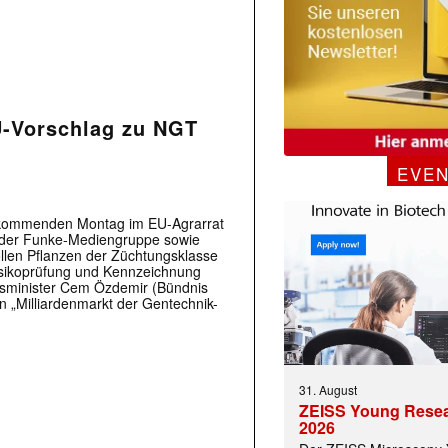
U-Vorschlag zu NGT
EVE
 kommenden Montag im EU-Agrarrat
n der Funke-Mediengruppe sowie
llen Pflanzen der Züchtungsklasse
isikoprüfung und Kennzeichnung
tsminister Cem Özdemir (Bündnis
n „Milliardenmarkt der Gentechnik-
 |transkript-Newsletter jede Woche aktuell inf
31. August
)
ZEISS Young Rese
2026