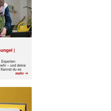
✕
ungel |
m Experten
 mehr – und deine
 Kannst du es
➔
mehr