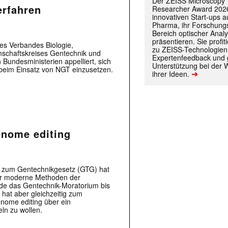
Der ZEISS Microscopy
erfahren
Researcher Award 2026
innovativen Start-ups 
Pharma, ihr Forschungs
Bereich optischer Anal
präsentieren. Sie prof
des Verbandes Biologie,
zu ZEISS-Technologien
nschaftskreises Gentechnik und
Expertenfeedback und g
Bundesministerien appelliert, sich
Unterstützung bei der 
beim Einsatz von NGT einzusetzen.
➔
ihrer Ideen.
enome editing
 zum Gentechnikgesetz (GTG) hat
für moderne Methoden der
rde das Gentechnik-Moratorium bis
hat aber gleichzeitig zum
ome editing über ein
eln zu wollen.