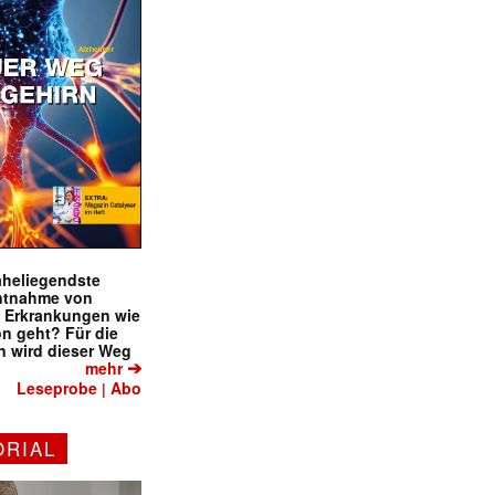
naheliegendste
ntnahme von
f Erkrankungen wie
on geht? Für die
 wird dieser Weg
➔
mehr
Leseprobe
Abo
|
ORIAL