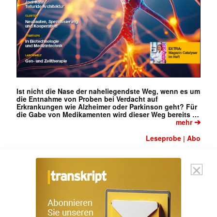
Mit dem |transkript-Newsletter
jede Woche aktuell informiert.
E-
Mail
(erforderlich)
Ist nicht die Nase der naheliegendste Weg, wenn es um
die Entnahme von Proben bei Verdacht auf
Erkrankungen wie Alzheimer oder Parkinson geht? Für
die Gabe von Medikamenten wird dieser Weg bereits …
➔
mehr
Leseprobe
Abo
|