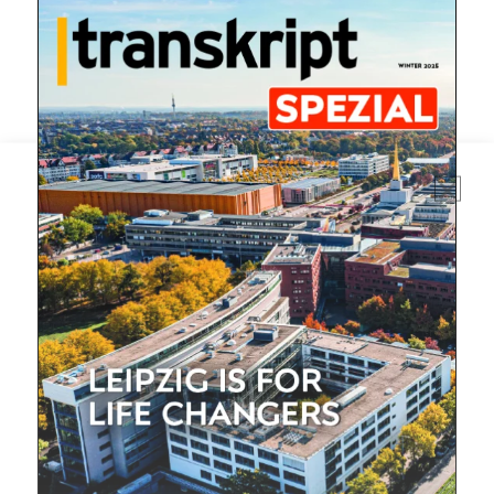
Mit dem |transkript-Newsletter
jede Woche aktuell informiert.
E-
Mail
(erforderlich)