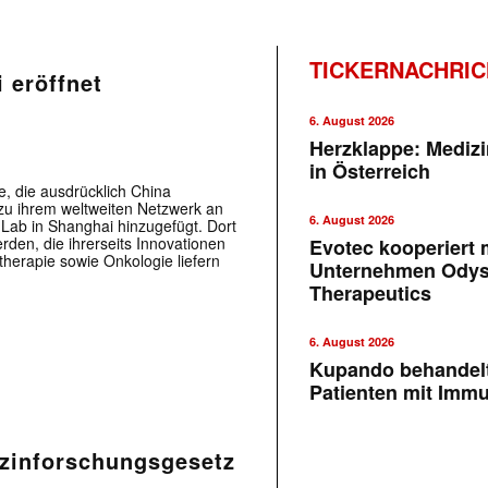
TICKERNACHRI
 eröffnet
6. August 2026
Herzklappe: Medizi
in Österreich
e, die ausdrücklich China
zu ihrem weltweiten Netzwerk an
6. August 2026
Lab in Shanghai hinzugefügt. Dort
erden, die ihrerseits Innovationen
Evotec kooperiert m
therapie sowie Onkologie liefern
Unternehmen Ody
Therapeutics
6. August 2026
Kupando behandelt
Patienten mit Imm
zinforschungsgesetz