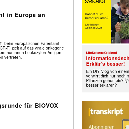
t in Europa an
1 beim Europäischen Patentamt
TCR-T) zielt auf das virale onkogene
 dem humanen Leukozyten-Antigen
LifeScienceXplained
n vertreten.
Informationsdsch
Erklär’s besser!
Ein DIY‑Vlog von eine
verwirrt dich nur noch
Pflanzen gehen ein? 🤯
besser erklären?
ngsrunde für BIOVOX