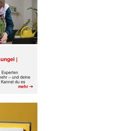
ungel |
✕
m Experten
 mehr – und deine
 Kannst du es
➔
mehr