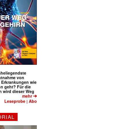
naheliegendste
ntnahme von
f Erkrankungen wie
on geht? Für die
 wird dieser Weg
➔
mehr
Leseprobe
Abo
|
ORIAL