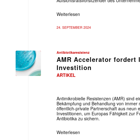
Aufsichtsratsvorsitzender des Unternehme
Weiterlesen
24. SEPTEMBER 2024
Antibiotikaresistenz
AMR Accelerator fordert l
Investition
Mit dem
ARTIKEL
E-
Mail
(erforderlich
Antimikrobielle Resistenzen (AMR) sind e
Bekämpfung und Behandlung von immer meh
öffentlich-private Partnerschaft aus neun 
Investitionen, um Europas Fähigkeit zur 
Antibiotika zu sichern.
Weiterlesen