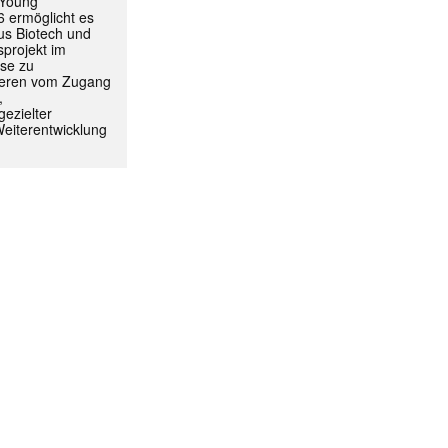
 Young
 ermöglicht es
aus Biotech und
projekt im
yse zu
itieren vom Zugang
,
ezielter
Weiterentwicklung
ormiert.