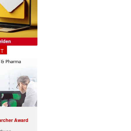
NT
archer Award