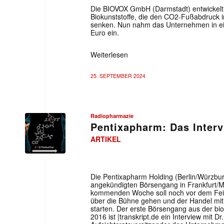
Die BIOVOX GmbH (Darmstadt) entwickelt 
Biokunststoffe, die den CO2-Fußabdruck i
senken. Nun nahm das Unternehmen in ei
Euro ein.
Weiterlesen
25. SEPTEMBER 2024
Radiopharmazie
Pentixapharm: Das Inter
ARTIKEL
Die Pentixapharm Holding (Berlin/Würzbu
angekündigten Börsengang in Frankfurt/M. 
kommenden Woche soll noch vor dem Feie
über die Bühne gehen und der Handel mi
starten. Der erste Börsengang aus der bio
2016 ist |transkript.de ein Interview mit D