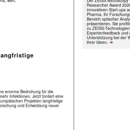
Der ZEISS Microscopy
ns, wert.
Researcher Award 2026
innovativen Start-ups 
Pharma, ihr Forschungs
Bereich optischer Anal
präsentieren. Sie prof
zu ZEISS-Technologien
Expertenfeedback und g
Unterstützung bei der 
➔
ihrer Ideen.
angfristige
 |transkript-Newsletter jede Woche aktuell inf
)
ine enorme Bedrohung für die
r Infektionen. Jetzt fordert eine
europäischen Projekten langfristige
Forschung und Entwicklung neuer