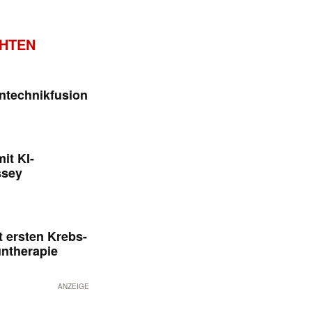
CHTEN
ntechnikfusion
it KI-
ssey
 ersten Krebs-
untherapie
ANZEIGE