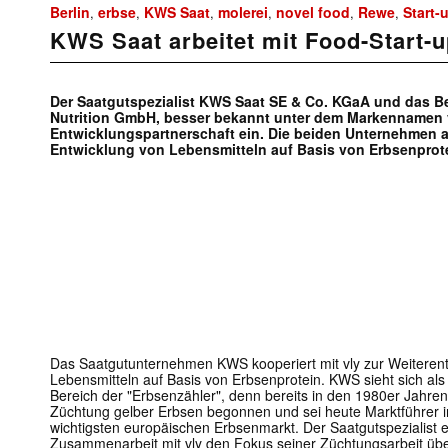
Berlin
erbse
KWS Saat
molerei
novel food
Rewe
Start-
,
,
,
,
,
,
KWS Saat arbeitet mit Food-Start-
Der Saatgutspezialist KWS Saat SE & Co. KGaA und das Be
Nutrition GmbH, besser bekannt unter dem Markennamen v
Entwicklungspartnerschaft ein. Die beiden Unternehmen 
Entwicklung von Lebensmitteln auf Basis von Erbsenprote
Das Saatgutunternehmen KWS kooperiert mit vly zur Weiterent
Lebensmitteln auf Basis von Erbsenprotein. KWS sieht sich als
Bereich der "Erbsenzähler", denn bereits in den 1980er Jahr
Züchtung gelber Erbsen begonnen und sei heute Marktführer 
wichtigsten europäischen Erbsenmarkt. Der Saatgutspezialist e
Zusammenarbeit mit vly den Fokus seiner Züchtungsarbeit über 