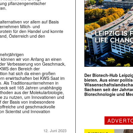
sung pflanzengenetischer
ten.
alternativen vor allem auf Basis
nternehmen Milch- und
protein für den Handel und konnte
and, Österreich und den
mehrjährigen
r können wir von Anfang an einen
ei der Verbesserung von Geschmack,
i KWS den Bereich der
ition hat sich da einen großen
Der Biotech-Hub Leipzig
ern erwirtschaften bei KWS Saat im
bieten. Aus einer politi
. Als Traditionsunternehmen in
Wissenschaftslandscha
nbeck seit 165 Jahren unabhängig
Sachsen seit der Jahr
thoden aus der Molekularbiologie,
Biotechnologie und Me
gie zu nutzen, um Innovationen und
uf der Basis von insbesondere
offreiche und geschmackvolle
on Scientist und Innovation
ADVERT
12. Juni 2023