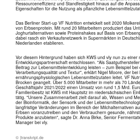
Ressourceneffizienz und Standfestigkeit hinaus auf die Anpas
Eigenschaften für die Nutzung als pflanzliche Lebensmittelzuta
Das Berliner Start-up VF Nutrition entwickelt seit 2020 Molkerei
von Erbsenprotein. Mit rund 20 Mitarbeitern produziert das U
Joghurtalternativen sowie Proteinshakes auf Basis von Erbsen
dabei rasch ein Verkaufsnetzwerk in Supermärkten in Deutschl
Niederlanden etablieren.
Vor diesem Hintergrund haben sich KWS und vly nun zu einer 
Entwicklungspartnerschaft entschlossen. "Als Saatgutherstelle
Beitrag zur Lebensmittelentwicklung leisten – zum Beispiel b
Verarbeitungsqualität und Textur", erklärt Nigel Moore, der be
ernährungsphysiologischen Lebensmittelzutaten leitet. VF Nutr
Brocken geangelt. Über 5.000 Mitarbeiter in mehr als 70 Länd
Geschäftsjahr 2021/2022 einen Umsatz von rund 1,5 Mrd. Euro
Familienbesitz ist KWS mit Hauptsitz im niedersächsischen Ei
tätig. "Unsere Zusammenarbeit zielt darauf ab, Wissen und Me
der Bioinformatik, der Sensorik und der Lebensmitteltechnolo
langfristige Veränderungen im Bereich der Milchalternativen a
Erbsen voranzutreiben und den Verbrauchern gesunde, nährst
Produkte anzubieten", sagte Dr. Anna Birke, Senior Fermentati
Manager bei vly.
© |transkript.de