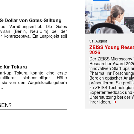
S-Dollar von Gates-Stiftung
ue Verhütungsmittel: Die Gates
visan (Berlin, Neu-Ulm) bei der
 Kontrazeptiva. Ein Leitprojekt soll
31. August
ZEISS Young Rese
2026
Der ZEISS Microscopy
Researcher Award 2026
e für Tokura
innovativen Start-ups 
tart-up Tokura konnte eine erste
Pharma, ihr Forschungs
ittlerer siebenstelliger Höhe
Bereich optischer Anal
d sie von den Wagniskapitalgebern
präsentieren. Sie prof
 …
zu ZEISS-Technologien
Expertenfeedback und g
Unterstützung bei der 
➔
ihrer Ideen.
SEN?
 |transkript-Newsletter jede Woche aktuell inf