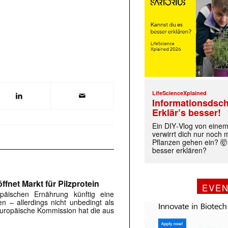
LifeScienceXplained
Informationsdsch
Erklär’s besser!
Ein DIY‑Vlog von eine
verwirrt dich nur noch
Pflanzen gehen ein? 🤯
besser erklären?
fnet Markt für Pilzprotein
EVE
päischen Ernährung künftig eine
en – allerdings nicht unbedingt als
 Europäische Kommission hat die aus