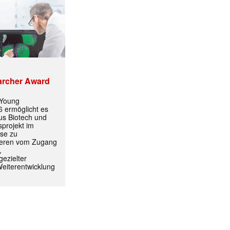
archer Award
 Young
 ermöglicht es
aus Biotech und
projekt im
yse zu
itieren vom Zugang
,
ezielter
Weiterentwicklung
ormiert.