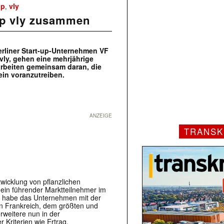
up
vly
,
up vly zusammen
rliner Start-up-Unternehmen VF
ly, gehen eine mehrjährige
arbeiten gemeinsam daran, die
in voranzutreiben.
ANZEIGE
TRANSK
wicklung von pflanzlichen
 ein führender Marktteilnehmer im
en habe das Unternehmen mit der
in Frankreich, dem größten und
rweitere nun in der
Kriterien wie Ertrag,