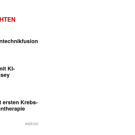
CHTEN
ntechnikfusion
it KI-
ssey
 ersten Krebs-
untherapie
ANZEIGE