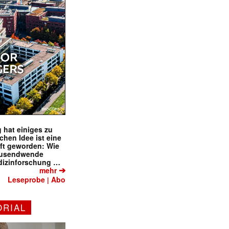
 hat einiges zu
schen Idee ist eine
ft geworden: Wie
tausendwende
dizinforschung …
➔
mehr
Leseprobe
Abo
|
ORIAL