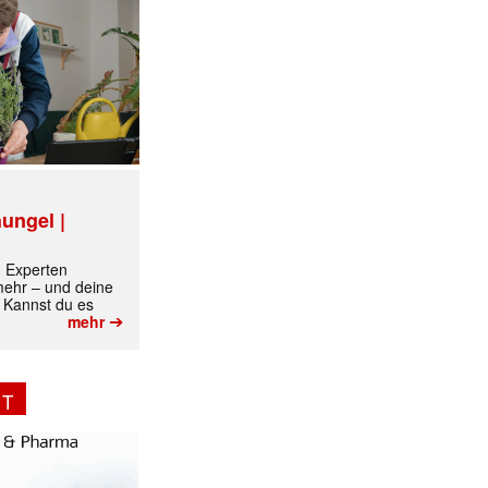
ungel |
✕
m Experten
 mehr – und deine
 Kannst du es
➔
mehr
NT