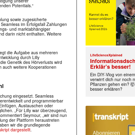
ätigung unserer
enden Potentials.“
hlung sowie zugesicherte
Seamless im Erfolgsfall Zahlungen
klungs- und marktabhängiger
d darin nicht enthalten. Weitere
liegt die Aufgabe aus mehreren
LifeScienceXplained
twicklung durch Lilly
Informationsdsch
die Genetik des Hörverlusts wird
Erklär’s besser!
ch auch weitere Kooperationen
Ein DIY‑Vlog von eine
verwirrt dich nur noch
Pflanzen gehen ein? 🤯
hl
besser erklären?
chung eingesetzt. Seamless
terentwickelt und programmierbar
Einfügen, Austauschen oder
ichen. „Für Lilly war überzeugend,
kommentiert Seymour, „wir sind nun
lung der Plattform heraustreten
haben wir die grundlegende
ript dargestellt
.