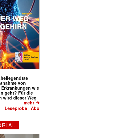
naheliegendste
ntnahme von
f Erkrankungen wie
on geht? Für die
 wird dieser Weg
➔
mehr
Leseprobe
Abo
|
ORIAL