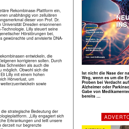
täre Rekombinase-Plattform ein,
ionen unabhängig von zellulären
ungsmerkmal dieser von Prof. Dr.
n Universität Dresden ersonnenen
echnologie. Lilly steuert seine
genetischer Hörstörungen bei,
s gewünschte und anvisierte DNA-
Rekombinasen entwickeln, die
elgenen korrigieren sollen. Durch
 das Schneiden als auch die
 möglich. Obwohl sich die
Ist nicht die Nase der 
Eli Lilly mit einem hohen
Weg, wenn es um die E
eich Hörverlust, um
Proben bei Verdacht au
h weiterzuentwickeln sowie
Alzheimer oder Parkins
Gabe von Medikamenten
bereits …
die strategische Bedeutung der
gieplattform. „Lilly engagiert sich
ADVERT
sche Erkrankungen und teilt unsere
e derzeit nur begrenzte