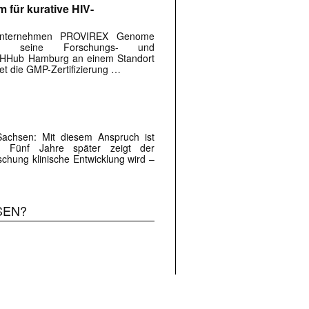
 für kurative HIV-
Unternehmen PROVIREX Genome
at seine Forschungs- und
tecHHub Hamburg an einem Standort
t die GMP-Zertifizierung …
achsen: Mit ­diesem Anspruch ist
t. Fünf Jahre später zeigt der
schung klinische Entwicklung wird –
SEN?