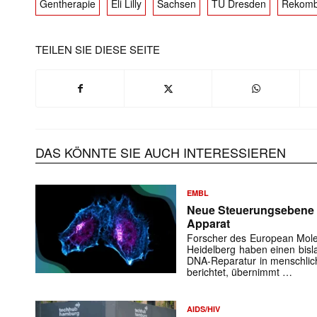
Gentherapie
Eli Lilly
Sachsen
TU Dresden
Rekomb
TEILEN SIE DIESE SEITE
Mit dem
E-
Mail
(erforderlich
DAS KÖNNTE SIE AUCH INTERESSIEREN
EMBL
Neue Steuerungsebene d
Apparat
Forscher des European Molec
Heidelberg haben einen bis
DNA-Reparatur in menschlic
berichtet, übernimmt …
AIDS/HIV