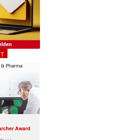
NT
archer Award