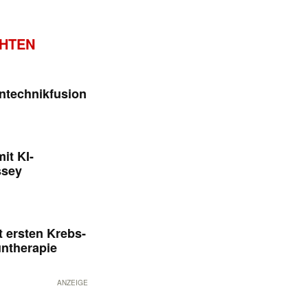
CHTEN
ntechnikfusion
it KI-
ssey
 ersten Krebs-
untherapie
ANZEIGE