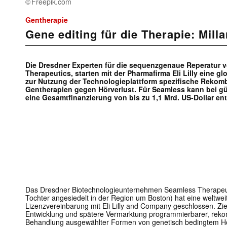
Freepik.com
Gentherapie
Gene editing für die Therapie: Mill
Die Dresdner Experten für die sequenzgenaue Reperatur 
Therapeutics, starten mit der Pharmafirma Eli Lilly eine 
zur Nutzung der Technologieplattform spezifische Rekomb
Gentherapien gegen Hörverlust. Für Seamless kann bei gü
eine Gesamtfinanzierung von bis zu 1,1 Mrd. US-Dollar en
Das Dresdner Biotechnologieunternehmen Seamless Therapeut
Tochter angesiedelt in der Region um Boston) hat eine weltwe
Lizenzvereinbarung mit Eli Lilly and Company geschlossen. Ziel
Entwicklung und spätere Vermarktung programmierbarer, reko
Behandlung ausgewählter Formen von genetisch bedingtem Hö