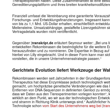
Therapieoptionen haben. Diese Zusammenarbeit ist eine Best
Geneditierungsplattform und ihres breiten krankheitsmodifizier
Finanziell umfasst die Vereinbarung eine garantierte Vorausza
Forschungs- und Entwicklungsfinanzierungen. Insgesamt kann 
von bis zu 1,1 Mrd. US-Dollar erhalten, einschließlich entwic
Meilensteine. Umsatzabhängige, gestaffelte Lizenzgebühren sin
Vertragsdetails wurden nicht veröffentlicht.
Gegenüber |
transkript.de
erläutert Seymour weiter: „Bei uns 
entwickelten Rekombinasen die bestmögliche für die weitere En
herauszufinden und zu nominieren. Die Expertise in Bezug auf 
hierbei von Lilly eingebracht. Und in dieser Form kann man si
vorstellen, die in unsere Unternehmensstrategie passen.“
Gerichtete Evolution liefert Werkzeuge der Wa
Rekombinasen werden seit Jahrzehnten in der Grundlagenfors
Therapeutics hat diese Enzymklasse jedoch technologisch wei
gemacht, um hochpräzise genetische Veränderungen wie das 
Entfernen von DNA-Sequenzen in definierten Genloci zu ermögl
dass wir Daten aus den Tierexperimenten vorlegen konnten“, 
wirklich an dem Punkt, wo wir aus der technologischen Entwick
und stramm in Richtung Klinik unterwegs sind.“ Ausführlicher 
Technologie schon
vom Start des Unternehmens weg bei |transk