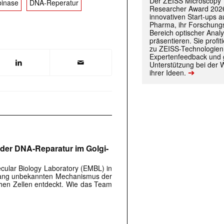
Der ZEISS Microscopy
inase
DNA-Reperatur
Researcher Award 2026
innovativen Start-ups 
Pharma, ihr Forschungs
Bereich optischer Anal
präsentieren. Sie prof
 |transkript-Newsletter jede Woche aktuell inf
zu ZEISS-Technologien
Expertenfeedback und g
Unterstützung bei der 
➔
ihrer Ideen.
)
er DNA-Reparatur im Golgi-
ular Biology Laboratory (EMBL) in
lang unbekannten Mechanismus der
hen Zellen entdeckt. Wie das Team