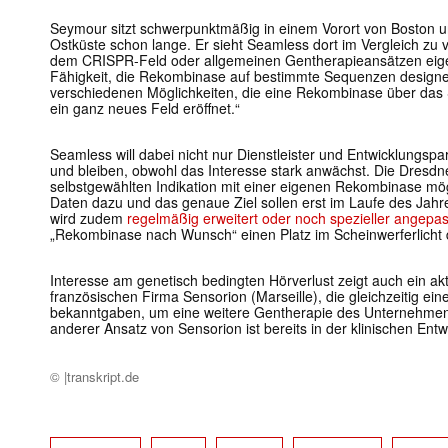
Seymour sitzt schwerpunktmäßig in einem Vorort von Boston u
Ostküste schon lange. Er sieht Seamless dort im Vergleich z
dem CRISPR-Feld oder allgemeinen Gentherapieansätzen eigens
Fähigkeit, die Rekombinase auf bestimmte Sequenzen design
verschiedenen Möglichkeiten, die eine Rekombinase über das 
ein ganz neues Feld eröffnet.“
Seamless will dabei nicht nur Dienstleister und Entwicklungsp
und bleiben, obwohl das Interesse stark anwächst. Die Dresdne
selbstgewählten Indikation mit einer eigenen Rekombinase mö
Daten dazu und das genaue Ziel sollen erst im Laufe des Jahre
wird zudem
regelmäßig erweitert oder noch spezieller angepas
„Rekombinase nach Wunsch“ einen Platz im Scheinwerferlicht 
Interesse am genetisch bedingten Hörverlust zeigt auch ein akt
französischen Firma Sensorion (Marseille), die gleichzeitig ei
bekanntgaben, um eine weitere Gentherapie des Unternehmens
anderer Ansatz von Sensorion ist bereits in der klinischen Entw
© |transkript.de