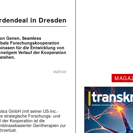
ardendeal in Dresden
von Genen, Seamless
globale Forschungskooperation
inasen für die Entwicklung von
nstigem Verlauf der Kooperation
tstehen.
ANZEIGE
MAGA
ics GmbH (mit seiner US-Inc.-
ite strategische Forschungs- und
 der Kooperation ist die
mbinasebasierter Gentherapien zur
rverlust.