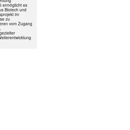
 Young
 ermöglicht es
aus Biotech und
projekt im
yse zu
itieren vom Zugang
ormiert.
,
ezielter
Weiterentwicklung