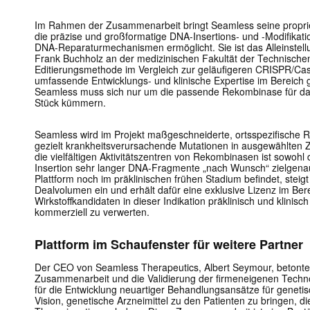
Im Rahmen der Zusammenarbeit bringt Seamless seine proprie
die präzise und großformatige DNA-Insertions- und -Modifikat
DNA-Reparaturmechanismen ermöglicht. Sie ist das Alleinstell
Frank Buchholz an der medizinischen Fakultät der Technische
Editierungsmethode im Vergleich zur geläufigeren CRISPR/Cas-T
umfassende Entwicklungs- und klinische Expertise im Bereich 
Seamless muss sich nur um die passende Rekombinase für da
Stück kümmern.
Seamless wird im Projekt maßgeschneiderte, ortsspezifische 
gezielt krankheitsverursachende Mutationen in ausgewählten Zi
die vielfältigen Aktivitätszentren von Rekombinasen ist sowohl
Insertion sehr langer DNA-Fragmente „nach Wunsch“ zielgenau
Plattform noch im präklinischen frühen Stadium befindet, steigt 
Dealvolumen ein und erhält dafür eine exklusive Lizenz im Ber
Wirkstoffkandidaten in dieser Indikation präklinisch und klinisc
kommerziell zu verwerten.
Plattform im Schaufenster für weitere Partner
Der CEO von Seamless Therapeutics, Albert Seymour, betonte 
Zusammenarbeit und die Validierung der firmeneigenen Technolo
für die Entwicklung neuartiger Behandlungsansätze für geneti
Vision, genetische Arzneimittel zu den Patienten zu bringen, di