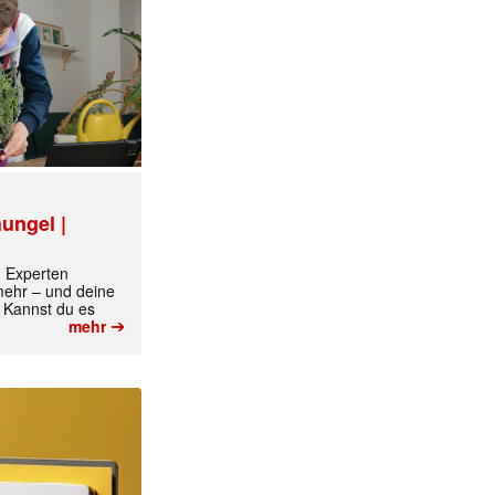
✕
ungel |
m Experten
 mehr – und deine
 Kannst du es
➔
mehr