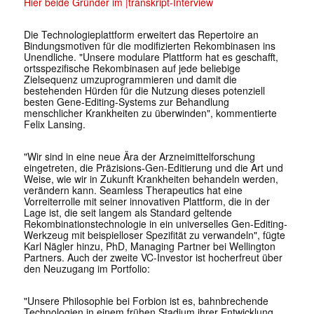
Hier beide Gründer im |transkript-Interview
Die Technologieplattform erweitert das Repertoire an
Bindungsmotiven für die modifizierten Rekombinasen ins
Unendliche. "Unsere modulare Plattform hat es geschafft,
ortsspezifische Rekombinasen auf jede beliebige
Zielsequenz umzuprogrammieren und damit die
bestehenden Hürden für die Nutzung dieses potenziell
besten Gene-Editing-Systems zur Behandlung
menschlicher Krankheiten zu überwinden", kommentierte
Felix Lansing.
"Wir sind in eine neue Ära der Arzneimittelforschung
eingetreten, die Präzisions-Gen-Editierung und die Art und
Weise, wie wir in Zukunft Krankheiten behandeln werden,
verändern kann. Seamless Therapeutics hat eine
Vorreiterrolle mit seiner innovativen Plattform, die in der
Lage ist, die seit langem als Standard geltende
Rekombinationstechnologie in ein universelles Gen-Editing-
Werkzeug mit beispielloser Spezifität zu verwandeln", fügte
Karl Nägler hinzu, PhD, Managing Partner bei Wellington
Partners. Auch der zweite VC-Investor ist hocherfreut über
den Neuzugang im Portfolio:
"Unsere Philosophie bei Forbion ist es, bahnbrechende
Technologien in einem frühen Stadium ihrer Entwicklung