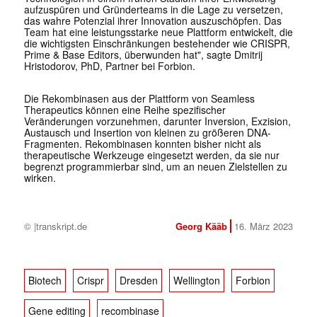
aufzuspüren und Gründerteams in die Lage zu versetzen,
das wahre Potenzial ihrer Innovation auszuschöpfen. Das
Team hat eine leistungsstarke neue Plattform entwickelt, die
die wichtigsten Einschränkungen bestehender wie CRISPR,
Prime & Base Editors, überwunden hat", sagte Dmitrij
Hristodorov, PhD, Partner bei Forbion.
Die Rekombinasen aus der Plattform von Seamless
Therapeutics können eine Reihe spezifischer
Veränderungen vorzunehmen, darunter Inversion, Exzision,
Austausch und Insertion von kleinen zu größeren DNA-
Fragmenten. Rekombinasen konnten bisher nicht als
therapeutische Werkzeuge eingesetzt werden, da sie nur
begrenzt programmierbar sind, um an neuen Zielstellen zu
wirken.
© |transkript.de
Georg Kääb
16. März 2023
Biotech
Crispr
Dresden
Wellington
Forbion
Gene editing
recombinase