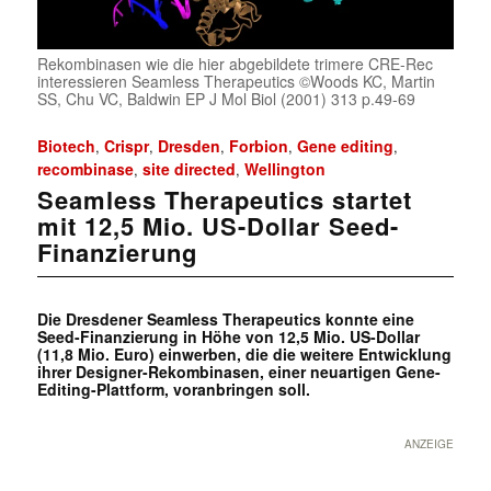
Rekombinasen wie die hier abgebildete trimere CRE-Rec
interessieren Seamless Therapeutics ©Woods KC, Martin
SS, Chu VC, Baldwin EP J Mol Biol (2001) 313 p.49-69
Biotech
Crispr
Dresden
Forbion
Gene editing
,
,
,
,
,
recombinase
site directed
Wellington
,
,
Seamless Therapeutics startet
mit 12,5 Mio. US-Dollar Seed-
Finanzierung
Die Dresdener Seamless Therapeutics konnte eine
Seed-Finanzierung in Höhe von 12,5 Mio. US-Dollar
(11,8 Mio. Euro) einwerben, die die weitere Entwicklung
ihrer Designer-Rekombinasen, einer neuartigen Gene-
Editing-Plattform, voranbringen soll.
ANZEIGE