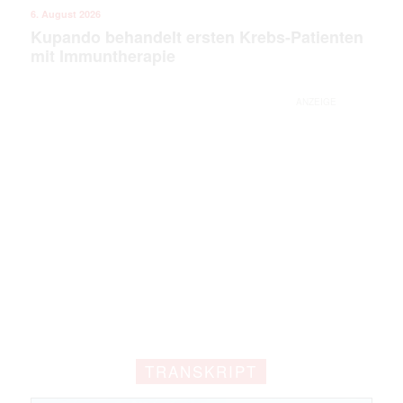
6. August 2026
Kupando behandelt ersten Krebs-Patienten
mit Immuntherapie
ANZEIGE
Mit dem |transkript-Newsletter
TRANSKRIPT
jede Woche aktuell informiert.