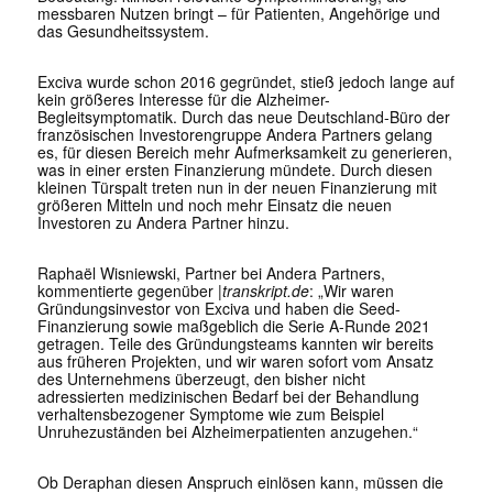
messbaren Nutzen bringt – für Patienten, Angehörige und
das Gesundheitssystem.
Exciva wurde schon 2016 gegründet, stieß jedoch lange auf
kein größeres Interesse für die Alzheimer-
Begleitsymptomatik. Durch das neue Deutschland-Büro der
französischen Investorengruppe Andera Partners gelang
es, für diesen Bereich mehr Aufmerksamkeit zu generieren,
was in einer ersten Finanzierung mündete. Durch diesen
kleinen Türspalt treten nun in der neuen Finanzierung mit
größeren Mitteln und noch mehr Einsatz die neuen
Investoren zu Andera Partner hinzu.
Raphaël Wisniewski, Partner bei Andera Partners,
kommentierte gegenüber |
transkript.de
: „Wir waren
Gründungsinvestor von Exciva und haben die Seed-
Finanzierung sowie maßgeblich die Serie A-Runde 2021
getragen. Teile des Gründungsteams kannten wir bereits
aus früheren Projekten, und wir waren sofort vom Ansatz
des Unternehmens überzeugt, den bisher nicht
adressierten medizinischen Bedarf bei der Behandlung
verhaltensbezogener Symptome wie zum Beispiel
Unruhezuständen bei Alzheimerpatienten anzugehen.“
Ob Deraphan diesen Anspruch einlösen kann, müssen die