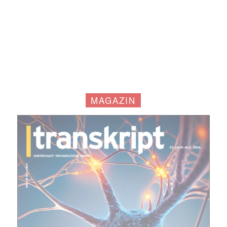
MAGAZIN
Mit dem |transkript-Newsletter
jede Woche aktuell informiert.
E-
Mail
(erforderlich)