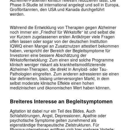
Alzheimer-Patienten klinisch relevant reduzieren lässt. Die
Phase II-Studie ist international angelegt und soll in Europa,
Großbritannien, den USA und Kanada durchgeführt
werden.
Während die Entwicklung von Therapien gegen Alzheimer
noch immer ein „Friedhof für Wirkstoffe“ ist und selbst die
vor Kurzem zugelassenen ersten Antikörper viele Fragen
offen lassen oder sogar von der deutschen Institution
IQWiQ einen Mangel an Zusatznutzen attestiert bekommen
haben, verspricht der Bereich der Begleitsymptome für
Investoren eine bessere Abschätzung der
Wirkstoffentwicklung: Zum einen sind solche Programme
klinisch weniger riskant als krankheitsmodifizierende
Alzheimer-Therapien, die direkt in Amyloid- oder Tau-
Pathologien eingreifen. Zum anderen adressieren sie einen
klar definierten, bislang unterversorgten Markt, in dem
selbst moderate klinische Effekte einen hohen
medizinischen und ökonomischen Wert haben können.
Breiteres Interesse an Begleitsymptomen
Agitation ist dabei nur ein Teil des Bildes. Auch
Schlafstörungen, Angst, Depressionen, Apathie oder
psychotische Symptome gelten zunehmend als
eigenständige therapeutische Zielstrukturen. Für
Pharmaunternehmen eröffnen sich hier mehrere Vorteile: