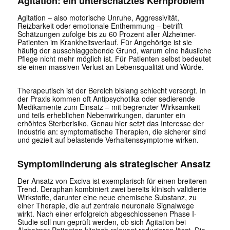
Agitation: ein unterschätztes Kernproblem
Agitation – also motorische Unruhe, Aggressivität,
Reizbarkeit oder emotionale Enthemmung – betrifft
Schätzungen zufolge bis zu 60 Prozent aller Alzheimer-
Patienten im Krankheitsverlauf. Für Angehörige ist sie
häufig der ausschlaggebende Grund, warum eine häusliche
Pflege nicht mehr möglich ist. Für Patienten selbst bedeutet
sie einen massiven Verlust an Lebensqualität und Würde.
Therapeutisch ist der Bereich bislang schlecht versorgt. In
der Praxis kommen oft Antipsychotika oder sedierende
Medikamente zum Einsatz – mit begrenzter Wirksamkeit
und teils erheblichen Nebenwirkungen, darunter ein
erhöhtes Sterberisiko. Genau hier setzt das Interesse der
Industrie an: symptomatische Therapien, die sicherer sind
und gezielt auf belastende Verhaltenssymptome wirken.
Symptomlinderung als strategischer Ansatz
Der Ansatz von Exciva ist exemplarisch für einen breiteren
Trend. Deraphan kombiniert zwei bereits klinisch validierte
Wirkstoffe, darunter eine neue chemische Substanz, zu
einer Therapie, die auf zentrale neuronale Signalwege
wirkt. Nach einer erfolgreich abgeschlossenen Phase I-
Studie soll nun geprüft werden, ob sich Agitation bei