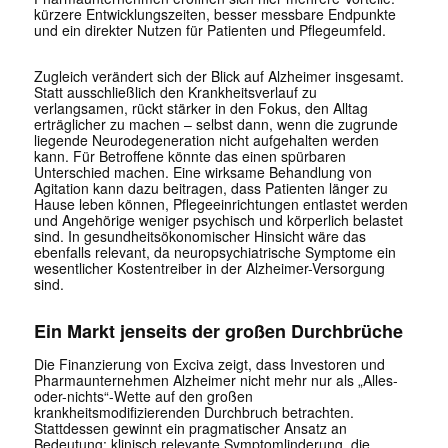
kürzere Entwicklungszeiten, besser messbare Endpunkte
und ein direkter Nutzen für Patienten und Pflegeumfeld.
Zugleich verändert sich der Blick auf Alzheimer insgesamt.
Statt ausschließlich den Krankheitsverlauf zu
verlangsamen, rückt stärker in den Fokus, den Alltag
erträglicher zu machen – selbst dann, wenn die zugrunde
liegende Neurodegeneration nicht aufgehalten werden
kann. Für Betroffene könnte das einen spürbaren
Unterschied machen. Eine wirksame Behandlung von
Agitation kann dazu beitragen, dass Patienten länger zu
Hause leben können, Pflegeeinrichtungen entlastet werden
und Angehörige weniger psychisch und körperlich belastet
sind. In gesundheitsökonomischer Hinsicht wäre das
ebenfalls relevant, da neuropsychiatrische Symptome ein
wesentlicher Kostentreiber in der Alzheimer-Versorgung
sind.
Ein Markt jenseits der großen Durchbrüche
Die Finanzierung von Exciva zeigt, dass Investoren und
Pharmaunternehmen Alzheimer nicht mehr nur als „Alles-
oder-nichts“-Wette auf den großen
krankheitsmodifizierenden Durchbruch betrachten.
Stattdessen gewinnt ein pragmatischer Ansatz an
Bedeutung: klinisch relevante Symptomlinderung, die