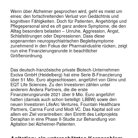
Wenn über Alzheimer gesprochen wird, geht es meist um
eines: den fortschreitenden Verlust von Gedächtnis und
kognitiven Fähigkeiten. Doch für Patienten, Angehörige und
Pflegepersonal sind es oft ganz andere Symptome, die den
Alltag besonders belasten – Unruhe, Aggression, Angst,
Schlafstörungen oder Depressionen. Dass diese
sogenannten neuropsychiatrischen Begleitsymptome
zunehmend in den Fokus der Pharmaindustrie rücken, zeigt
nun eine Finanzierungsrunde in beachtlicher
Größenordnung.
Das deutsch-französische private Biotech-Unternehmen
Exciva GmbH (Heidelberg) hat eine Serie B-Finanzierung
über 51 Mio. Euro abgeschlossen, angeführt von Gimv und
EQT Life Sciences. Zu den Investoren zählen unter
anderem Andera Partners, die die erste
Finanzierungsrunde 2021 über 9 Mio. Euro angeführt
hatten (damals auch schon beteiligt: LBBW) sowie den
neuen Investoren LifeArc Ventures, Fountain Healthcare
Partners, Carma Fund und Modi VC. Das Kapital soll vor
allem ein Ziel vorantreiben: den Eintritt des Leitprojekts
Deraphan in eine Phase II-Studie zur Behandlung von
Agitation bei Alzheimer-Patienten.