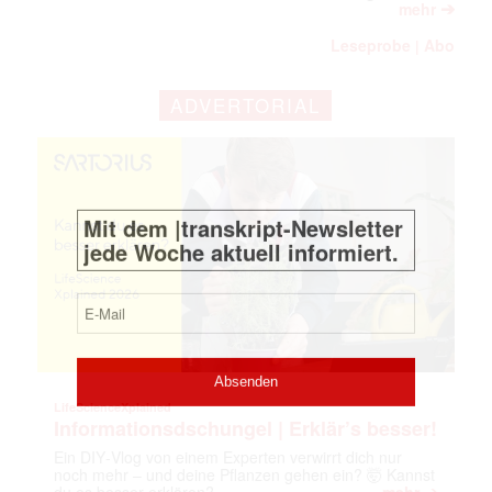
➔
mehr
Leseprobe
Abo
|
Mit dem |transkript-Newsletter
jede Woche aktuell informiert.
ADVERTORIAL
E-
Mail
(erforderlich)
LifeScienceXplained
Informationsdschungel | Erklär’s besser!
Ein DIY‑Vlog von einem Experten verwirrt dich nur
noch mehr – und deine Pflanzen gehen ein? 🤯 Kannst
➔