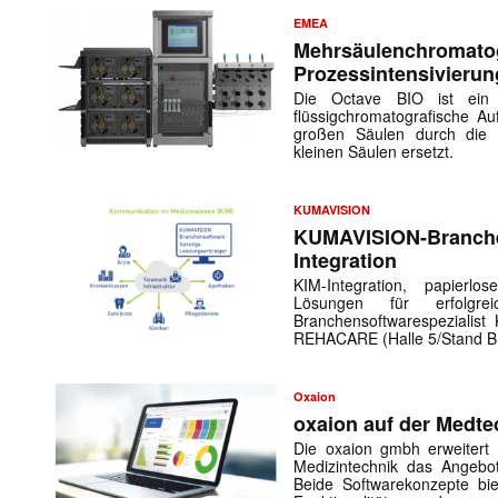
EMEA
Mehrsäulenchromatog
Prozessintensivierun
Die Octave BIO ist ein I
flüssigchromatografische Au
großen Säulen durch die 
kleinen Säulen ersetzt.
KUMAVISION
KUMAVISION-Branche
Integration
KIM-Integration, papier
Lösungen für erfolgre
Branchensoftwarespezialist
REHACARE (Halle 5/Stand B
Oxaion
oxaion auf der Medtec
Die oxaion gmbh erweitert
Medizintechnik das Angebot
Beide Softwarekonzepte bie