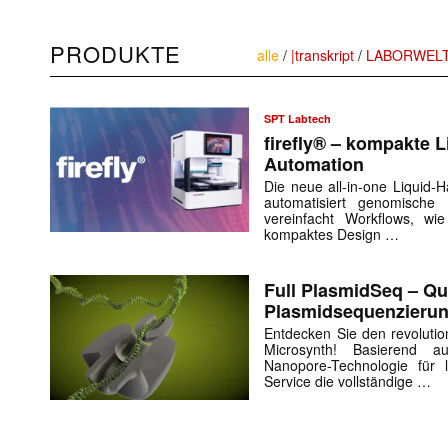
PRODUKTE
alle
/
|transkript
/
LABORWEL
SPT Labtech
firefly® – kompakte L
Automation
Die neue all-in-one Liquid-
automatisiert genomische L
vereinfacht Workflows, wi
kompaktes Design …
Full PlasmidSeq – Qu
Plasmidsequenzieru
Entdecken Sie den revolutio
Microsynth! Basierend 
Nanopore-Technologie für 
Service die vollständige …