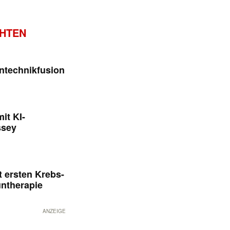
CHTEN
ntechnikfusion
it KI-
ssey
 ersten Krebs-
untherapie
ANZEIGE