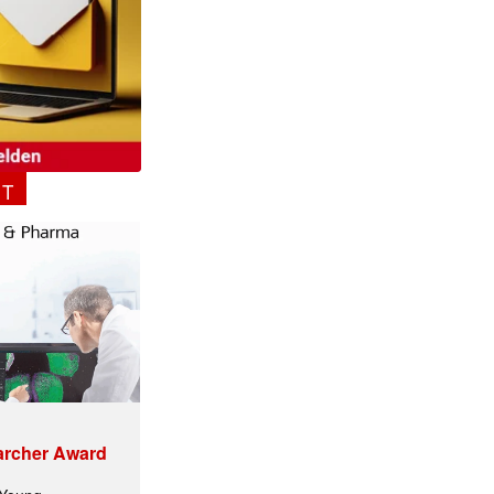
NT
archer Award