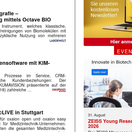
rafie –
g mittels Octave BIO
nstrument, welches klassische,
freinigungen von Biomolekülen mit
zyklische Nutzung von mehreren
EVE
nsoftware mit KIM-
lose Prozesse im Service, CRM-
iche Kundenbeziehungen: Der
 KUMAVISION präsentierte auf der
18) zahlreiche …
LIVE in Stuttgart
31. August
 für oxaion open und oxaion easy
ZEISS Young Rese
 für Medizintechnik-Unternehmen.
2026
ten die gesamten Medizintechnik-