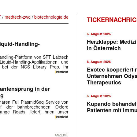
T
/
medtech-zwo
/
biotechnologie.de
TICKERNACHRI
6. August 2026
Herzklappe: Medizi
iquid-Handling-
in Österreich
Handling-Plattform von SPT Labtech
iquid-Handling-Applikationen und
6. August 2026
e bei der NGS Library Prep. Ihr
Evotec kooperiert m
Unternehmen Ody
Therapeutics
antensprung in der
ng
6. August 2026
nären Full PlasmidSeq Service von
Kupando behandelt
auf der bahnbrechenden Oxford
Patienten mit Imm
lange Reads, liefert Ihnen unser
ANZEIGE