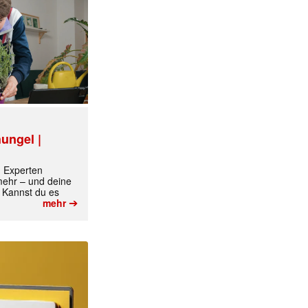
ungel |
m Experten
 mehr – und deine
 Kannst du es
➔
mehr
✕