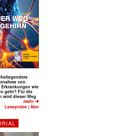
naheliegendste
ntnahme von
f Erkrankungen wie
on geht? Für die
 wird dieser Weg
➔
mehr
Leseprobe
Abo
|
ORIAL