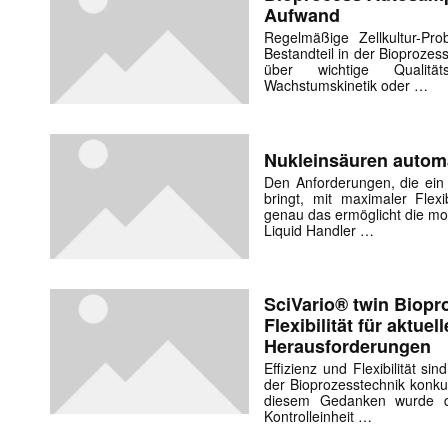
Aufwand
Regelmäßige Zellkultur-Pr
Bestandteil in der Bioprozes
über wichtige Qualitä
Wachstumskinetik oder …
Nukleinsäuren automat
Den Anforderungen, die ein 
bringt, mit maximaler Flexi
genau das ermöglicht die m
­Liquid Handler …
SciVario® twin Biopr
Flexibilität für aktue
Herausforderungen
Effizienz und Flexibilität si
der Bioprozesstechnik konku
diesem Gedanken wurde der
Kontrolleinheit …