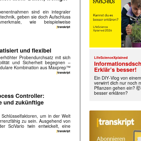
obenentnahmen sind ein integraler
stechnik, geben sie doch Aufschluss
tsmerkmale, wie beispielweise
isiert und flexibel
erhöhter Probendurchsatz mit sich
LifeScienceXplained
bilität und Sicherheit begegnen –
Informationsdsch
odulare Kombination aus Maxprep™
Erklär’s besser!
Ein DIY‑Vlog von eine
verwirrt dich nur noch
Pflanzen gehen ein? 🤯
besser erklären?
ocess Controller:
lle und zukünftige
nd Schlüsselfaktoren, um in der Welt
rrenzfähig zu sein. Ausgehend von
 SciVario twin entwickelt, eine