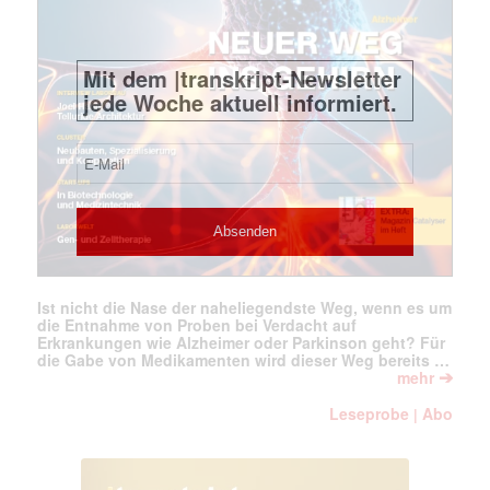
Ist nicht die Nase der naheliegendste Weg, wenn es um
die Entnahme von Proben bei Verdacht auf
Erkrankungen wie Alzheimer oder Parkinson geht? Für
die Gabe von Medikamenten wird dieser Weg bereits …
➔
mehr
Leseprobe
Abo
|