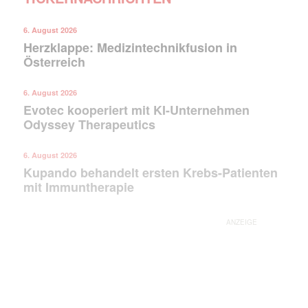
6. August 2026
Herzklappe: Medizintechnikfusion in
Österreich
6. August 2026
Evotec kooperiert mit KI-Unternehmen
Odyssey Therapeutics
Mit dem |transkript-Newsletter
6. August 2026
jede Woche aktuell informiert.
Kupando behandelt ersten Krebs-Patienten
mit Immuntherapie
E-
Mail
(erforderlich)
ANZEIGE