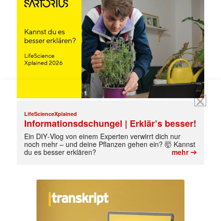
Mit dem |transkript-Newsletter
jede Woche aktuell informiert.
E-
Mail
(erforderlich)
LifeScienceXplained
Informationsdschungel | Erklär’s besser!
Ein DIY‑Vlog von einem Experten verwirrt dich nur
noch mehr – und deine Pflanzen gehen ein? 🤯 Kannst
➔
du es besser erklären?
mehr