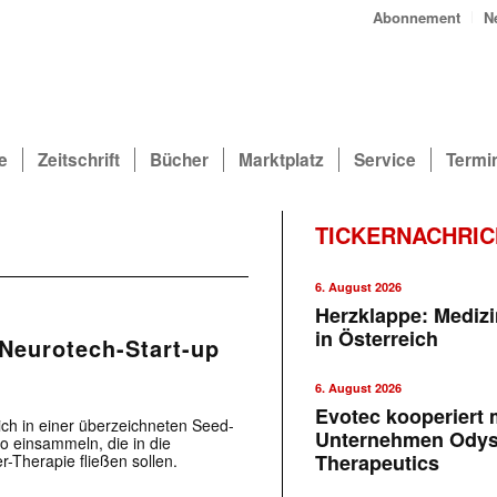
Abonnement
N
e
Zeitschrift
Bücher
Marktplatz
Service
Termi
TICKERNACHRI
6. August 2026
Herzklappe: Medizi
in Österreich
 Neurotech-Start-up
6. August 2026
Evotec kooperiert m
ich in einer überzeichneten Seed-
Unternehmen Ody
o einsammeln, die in die
Therapeutics
r-Therapie fließen sollen.