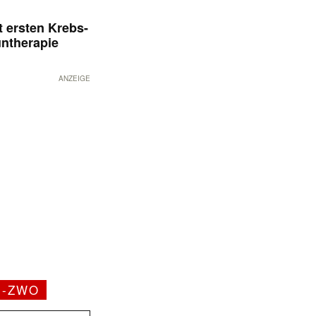
 ersten Krebs-
untherapie
ANZEIGE
H-ZWO