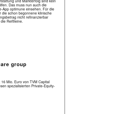
stattung und Markterfolg sind kein
ilfen. Das muss nun auch die
e-App optimune einsehen. Für die
r die schon begonnene klinische
ngsbetrag nicht refinanzierbar
die Reißleine.
care group
 16 Mio. Euro von TVM Capital
en spezialisierten Private-Equity-