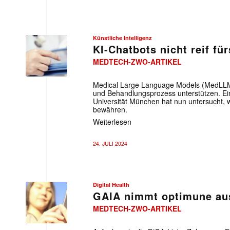
Künstliche Intelligenz
KI-Chatbots nicht reif f
MEDTECH-ZWO-ARTIKEL
Medical Large Language Models (MedLLM 
und Behandlungsprozess unterstützen. E
Universität München hat nun untersucht, wi
bewähren.
Weiterlesen
24. JULI 2024
Mit dem
Digital Health
E-
GAIA nimmt optimune au
Mail
MEDTECH-ZWO-ARTIKEL
(erforderlich