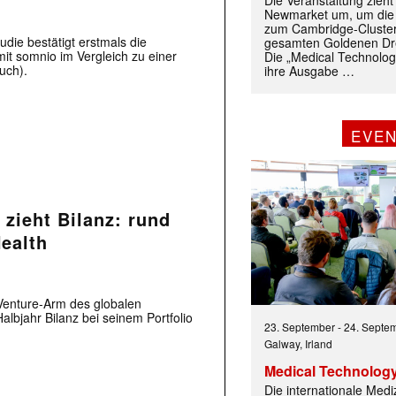
Die Veranstaltung zieh
Newmarket um, um die
zum Cambridge-Cluste
tudie bestätigt erstmals die
gesamten Goldenen Dre
mit somnio im Vergleich zu einer
Die „Medical Technolog
uch).
ihre Ausgabe …
EVE
zieht Bilanz: rund
Health
Venture-Arm des globalen
lbjahr Bilanz bei seinem Portfolio
23. September
-
24. Septe
Galway, Irland
Medical Technology
Die internationale Med