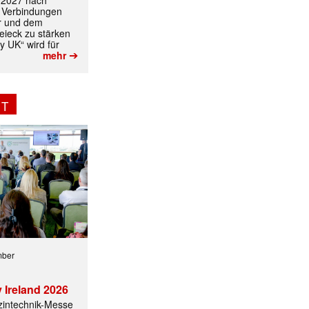
t 2027 nach
 Verbindungen
r und dem
ieck zu stärken
y UK“ wird für
➔
mehr
NT
mber
 Ireland 2026
izintechnik-Messe