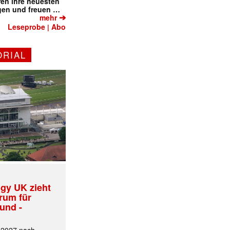
eren ihre neuesten
gen und freuen …
➔
mehr
Leseprobe
Abo
|
ORIAL
gy UK zieht
trum für
und -
✕