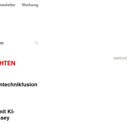
ewsletter
Werbung
ne
ANZEIGE
CHTEN
ntechnikfusion
it KI-
ssey