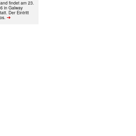
land findet am 23.
6 in Galway
att. Der Eintritt
➔
los.
ormiert.