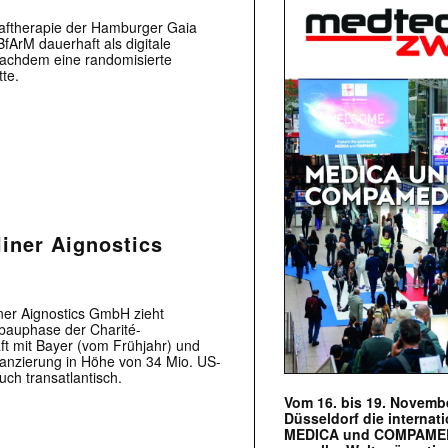
laftherapie der Hamburger Gaia
ArM dauerhaft als digitale
nachdem eine randomisierte
tte.
liner Aignostics
iner Aignostics GmbH zieht
fbauphase der Charité-
ft mit Bayer (vom Frühjahr) und
inanzierung in Höhe von 34 Mio. US-
uch transatlantisch.
Vom 16. bis 19. Novembe
Düsseldorf die internat
MEDICA und COMPAMED s