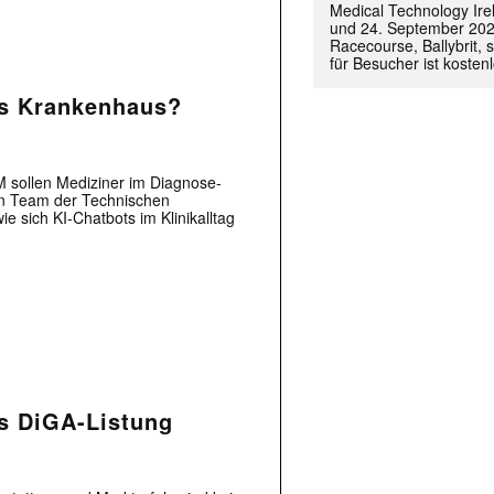
Medical Technology Ire
und 24. September 202
Racecourse, Ballybrit, st
für Besucher ist kosten
ürs Krankenhaus?
sollen Mediziner im Diagnose-
in Team der Technischen
e sich KI-Chatbots im Klinikalltag
 |transkript-Newsletter jede Woche aktuell inf
s DiGA-Listung
)