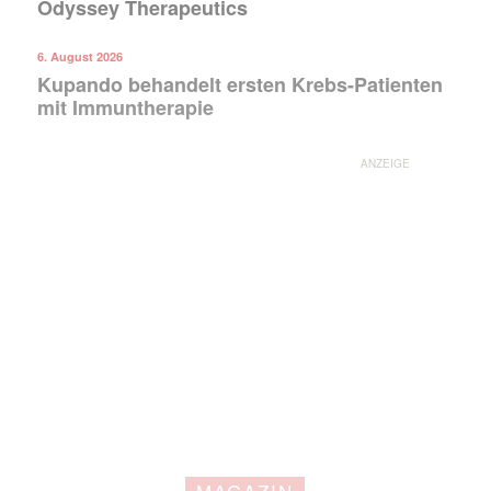
Odyssey Therapeutics
6. August 2026
Kupando behandelt ersten Krebs-Patienten
mit Immuntherapie
ANZEIGE
Mit dem |transkript-Newsletter
jede Woche aktuell informiert.
E-
Mail
(erforderlich)