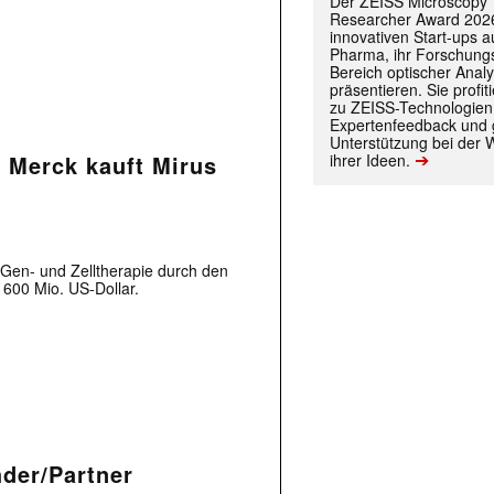
Der ZEISS Microscopy
Researcher Award 2026
innovativen Start-ups 
Pharma, ihr Forschungs
Bereich optischer Anal
präsentieren. Sie prof
zu ZEISS-Technologien
Expertenfeedback und g
Unterstützung bei der 
➔
ihrer Ideen.
 Merck kauft Mirus
 Gen- und Zelltherapie durch den
 600 Mio. US-Dollar.
 |transkript-Newsletter jede Woche aktuell inf
)
der/Partner