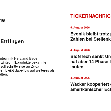
TICKERNACHRI
me
5. August 2026
Evonik bleibt trotz 
Zahlen bei Stellen
Ettlingen
4. August 2026
BioNTech senkt U
ntechnik-Herzland Baden-
hat aber 14 Phase I
dizintechnikprodukte bekannte
laufen
ll schrittweise an Zylox-
n bleibt dabei bis auf weiteres als
lten.
4. August 2026
Wacker kooperiert 
amerikanischer Ecl