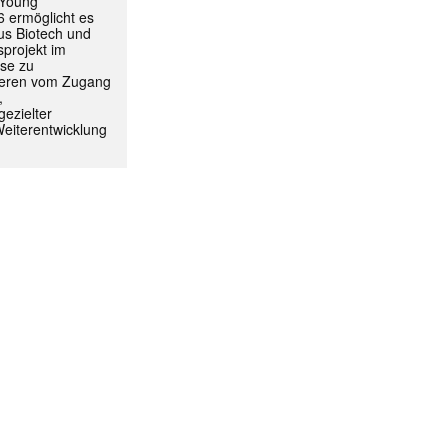
 Young
 ermöglicht es
aus Biotech und
projekt im
yse zu
itieren vom Zugang
,
ezielter
Weiterentwicklung
ormiert.