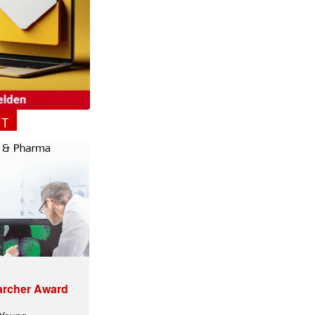
NT
archer Award