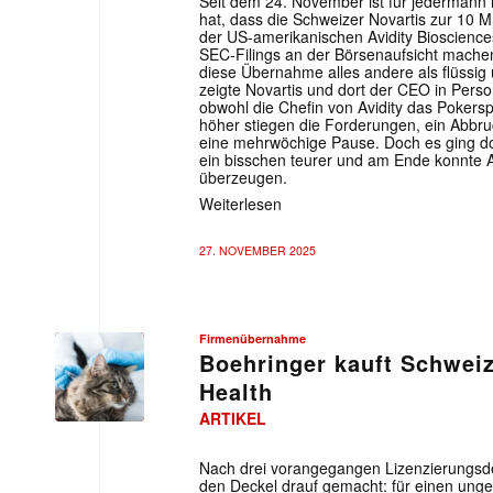
Seit dem 24. November ist für jedermann 
hat, dass die Schweizer Novartis zur 10 
der US-amerikanischen Avidity Bioscience
SEC-Filings an der Börsenaufsicht mache
diese Übernahme alles andere als flüssig
zeigte Novartis und dort der CEO in Perso
obwohl die Chefin von Avidity das Pokers
höher stiegen die Forderungen, ein Abbru
eine mehrwöchige Pause. Doch es ging do
ein bisschen teurer und am Ende konnte A
überzeugen.
Weiterlesen
27. NOVEMBER 2025
Firmenübernahme
Boehringer kauft Schwei
Health
ARTIKEL
Nach drei vorangegangen Lizenzierungsde
den Deckel drauf gemacht: für einen unge