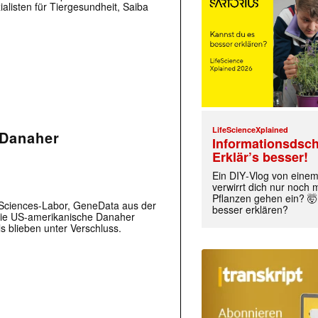
isten für Tiergesundheit, Saiba
LifeScienceXplained
 Danaher
Informationsdsch
Erklär’s besser!
Ein DIY‑Vlog von eine
verwirrt dich nur noch
Pflanzen gehen ein? 🤯
e-Sciences-Labor, GeneData aus der
besser erklären?
die US-amerikanische Danaher
s blieben unter Verschluss.