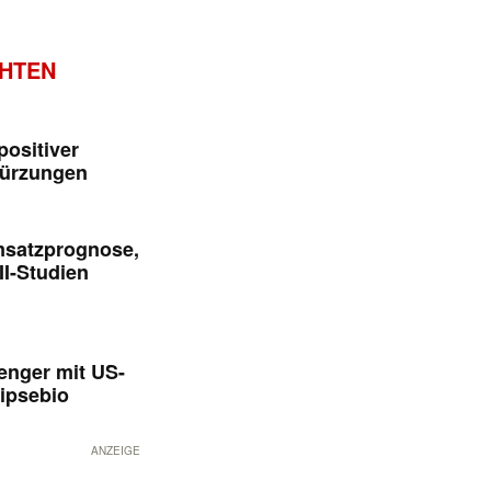
CHTEN
positiver
kürzungen
msatzprognose,
II-Studien
enger mit US-
ipsebio
ANZEIGE