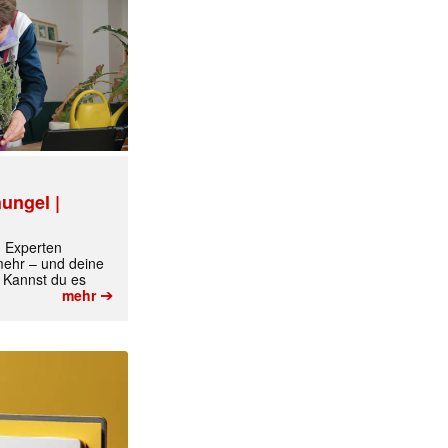
ungel |
m Experten
 mehr – und deine
 Kannst du es
➔
mehr
✕