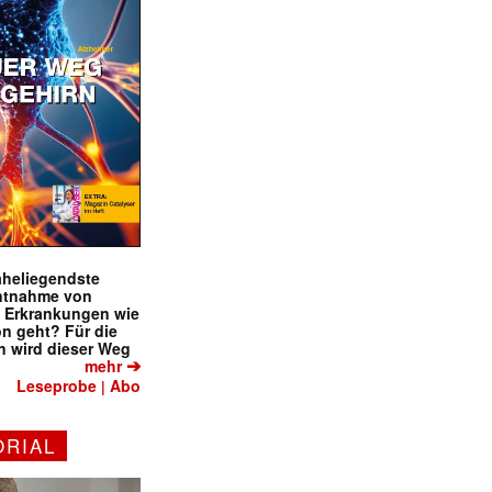
naheliegendste
ntnahme von
f Erkrankungen wie
on geht? Für die
 wird dieser Weg
➔
mehr
Leseprobe
Abo
|
ORIAL