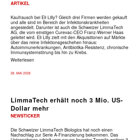
ARTIKEL
Kaufrausch bei Eli Lilly? Gleich drei Firmen werden gekauft
und alle sind im Bereich der Infektionskrankheiten
angesiedelt. Darunter ist auch die Schweizer LimmaTech
AG, die vom einstigen Curevac-CEO Franz-Werner Haas
geleitet wird. Eli Lilly zielt mit den Akquisitionen auf Märkte
über das reine Infektionsgeschehen hinaus:
Autoimmunerkrankungen, Antibiotika-Resistenz, chronische
Immunsystemstörung bis hin zu Krebs.
Weiterlesen
26. MAI 2026
LimmaTech erhält noch 3 Mio. US-
Dollar mehr
NEWSTICKER
Die Schweizer LimmaTech Biologics hat noch einen
Nachschlag zur Serie A-Finanzierung bekommen. Das
Unternehmen erhielt vom neuen Investor Tenmile weitere 3