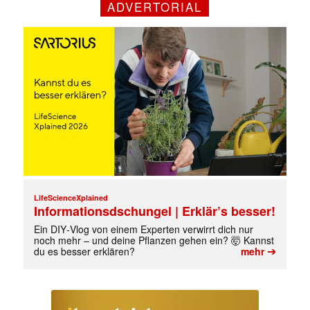
ADVERTORIAL
LifeScienceXplained
Informationsdschungel | Erklär’s besser!
Ein DIY‑Vlog von einem Experten verwirrt dich nur
noch mehr – und deine Pflanzen gehen ein? 🤯 Kannst
➔
du es besser erklären?
mehr
Mit dem |transkript-Newsletter
jede Woche aktuell informiert.