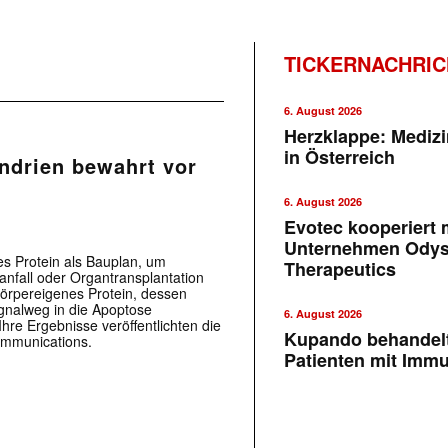
TICKERNACHRI
6. August 2026
Herzklappe: Medizi
in Österreich
ndrien bewahrt vor
6. August 2026
Evotec kooperiert m
Unternehmen Ody
s Protein als Bauplan, um
Therapeutics
nfall oder Organtransplantation
 körpereigenes Protein, dessen
gnalweg in die Apoptose
6. August 2026
re Ergebnisse veröffentlichten die
Kupando behandelt
ommunications.
Patienten mit Imm