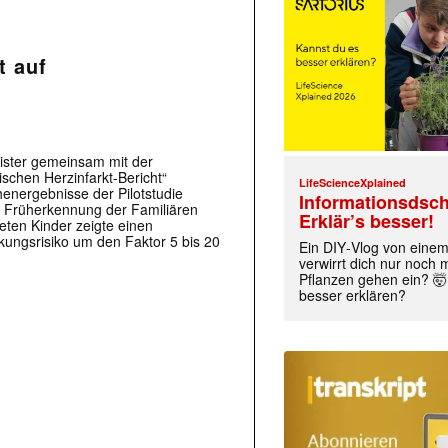
t auf
ister gemeinsam mit der
schen Herzinfarkt-Bericht“
LifeScienceXplained
henergebnisse der Pilotstudie
Informationsdsch
d Früherkennung der Familiären
Erklär’s besser!
eten Kinder zeigte einen
kungsrisiko um den Faktor 5 bis 20
Ein DIY‑Vlog von eine
verwirrt dich nur noch
Pflanzen gehen ein? 🤯
besser erklären?