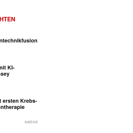
CHTEN
ntechnikfusion
it KI-
ssey
 ersten Krebs-
untherapie
ANZEIGE