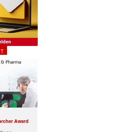
NT
archer Award