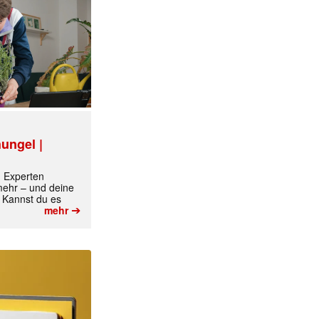
ungel |
m Experten
 mehr – und deine
 Kannst du es
➔
mehr
✕