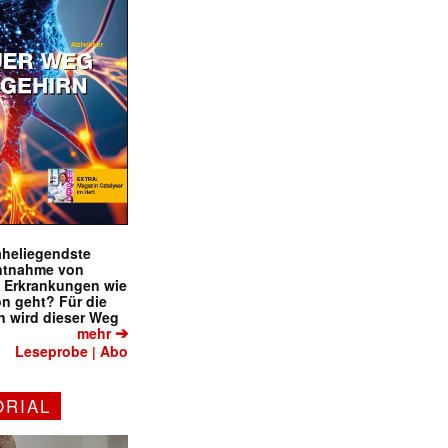
naheliegendste
ntnahme von
f Erkrankungen wie
on geht? Für die
 wird dieser Weg
➔
mehr
Leseprobe
Abo
|
ORIAL