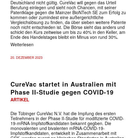
Deutschland nicht gültig. CureVac will gegen das Urteil
Berufung einlegen und sieht noch Chancen, mit seiner
Patentklage gegen die Mainzer BioNTech SE zum Erfolg zu
kommen oder zumindest eine außergerichtliche
Vergleichslösung zu finden, da über sieben weitere Patente
noch nicht entschieden ist. Die Börse sieht das anders und
schickt den Kurs zeitweise um bis zu 40% in den Keller, am
Ende des Handelstages bleibt ein Minus von rund 30%.
Weiterlesen
20. DEZEMBER 2023
CureVac startet in Australien mit
Phase II-Studie gegen COVID-19
ARTIKEL
Die Tübinger CureVac N.V. hat die Impfung des ersten
Teilnehmers in der Phase II-Studie für modifizierte COVID-
19-mRNA-Impfstoffkandidaten bekannt gegben. Die
monovalenten und bivalenten mRNA-COVID-19-
Impfstoffkandidaten, entwickelt in Zusammenarbeit mit
GSK, werden zuerst an klinischen Standorten in Australien