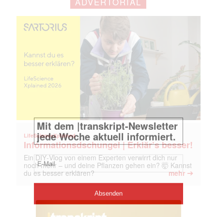
ADVERTORIAL
LifeScienceXplained
Informationsdschungel | Erklär’s besser!
Ein DIY‑Vlog von einem Experten verwirrt dich nur
noch mehr – und deine Pflanzen gehen ein? 🤯 Kannst
➔
du es besser erklären?
mehr