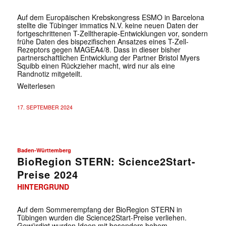
Auf dem Europäischen Krebskongress ESMO in Barcelona
stellte die Tübinger immatics N.V. keine neuen Daten der
fortgeschrittenen T-Zelltherapie-Entwicklungen vor, sondern
frühe Daten des bispezifischen Ansatzes eines T-Zell-
Rezeptors gegen MAGEA4/8. Dass in dieser bisher
partnerschaftlichen Entwicklung der Partner Bristol Myers
Squibb einen Rückzieher macht, wird nur als eine
Randnotiz mitgeteilt.
Weiterlesen
✕
17. SEPTEMBER 2024
Baden-Württemberg
BioRegion STERN: Science2Start-
Preise 2024
HINTERGRUND
Auf dem Sommerempfang der BioRegion STERN in
Tübingen wurden die Science2Start-Preise verliehen.
Gewürdigt wurden Ideen mit besonders hohem