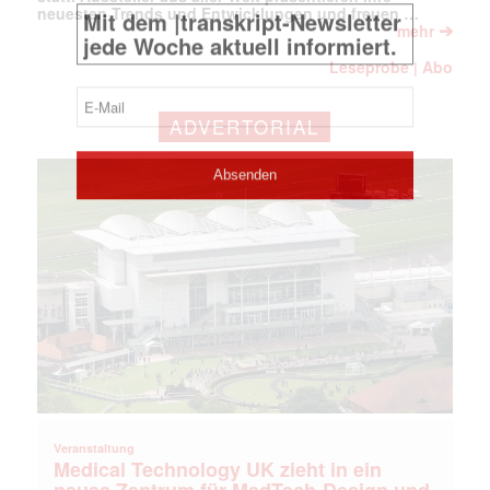
neuesten Trends und Entwicklungen und freuen …
➔
mehr
Leseprobe
Abo
|
ADVERTORIAL
Veranstaltung
Medical Technology UK zieht in ein