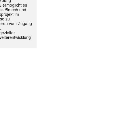
 Young
 ermöglicht es
aus Biotech und
projekt im
yse zu
itieren vom Zugang
,
ezielter
Weiterentwicklung
ormiert.