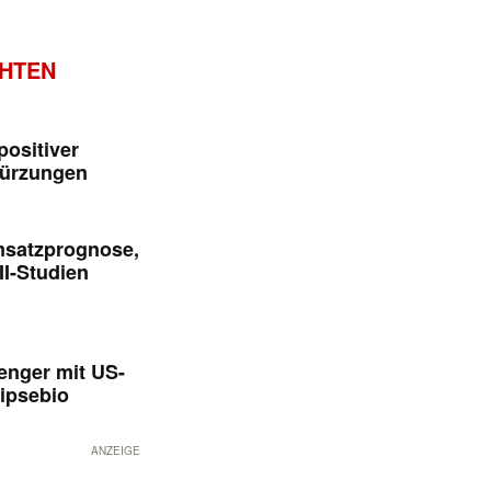
CHTEN
positiver
kürzungen
msatzprognose,
II-Studien
enger mit US-
ipsebio
ANZEIGE