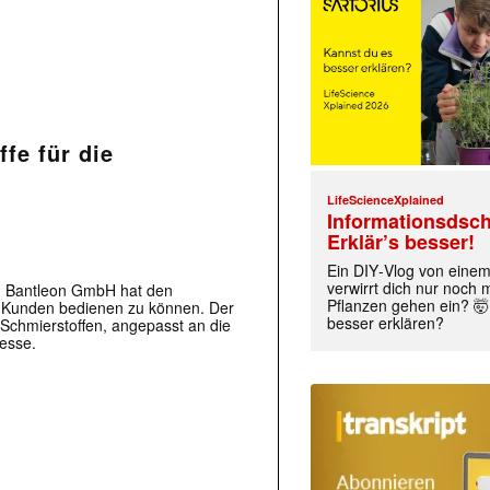
fe für die
LifeScienceXplained
Informationsdsch
Erklär’s besser!
Ein DIY‑Vlog von eine
verwirrt dich nur noch
nn Bantleon GmbH hat den
Pflanzen gehen ein? 🤯
r Kunden bedienen zu können. Der
besser erklären?
 Schmierstoffen, angepasst an die
zesse.