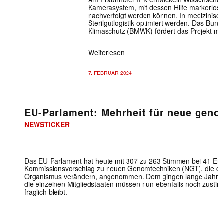
Kamerasystem, mit dessen Hilfe markerlo
nachverfolgt werden können. In medizinisc
Sterilgutlogistik optimiert werden. Das Bu
Klimaschutz (BMWK) fördert das Projekt m
Weiterlesen
7. FEBRUAR 2024
EU-Parlament: Mehrheit für neue gen
NEWSTICKER
Mit dem
Das EU-Parlament hat heute mit 307 zu 263 Stimmen bei 41 E
Kommissionsvorschlag zu neuen Genomtechniken (NGT), die da
Organismus verändern, angenommen. Dem gingen lange Jahre d
E-
die einzelnen Mitgliedstaaten müssen nun ebenfalls noch zus
Mail
fraglich bleibt.
(erforderlich