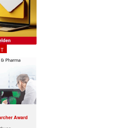
NT
archer Award