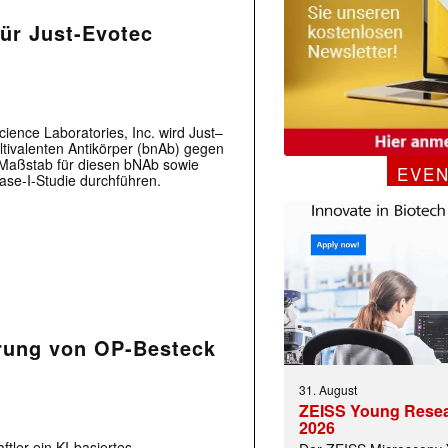
ür Just-Evotec
ence Laboratories, Inc. wird Just–
ltivalenten Antikörper (bnAb) gegen
Maßstab für diesen bNAb sowie
EVE
ase-I-Studie durchführen.
rung von OP-Besteck
31. August
ZEISS Young Rese
2026
tler ein KI-basiertes