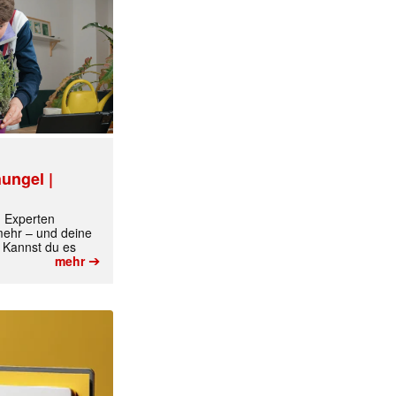
ungel |
m Experten
 mehr – und deine
 Kannst du es
✕
➔
mehr