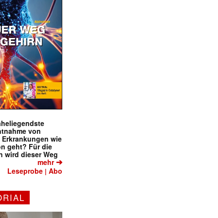
naheliegendste
ntnahme von
f Erkrankungen wie
on geht? Für die
 wird dieser Weg
➔
mehr
Leseprobe
Abo
|
ORIAL