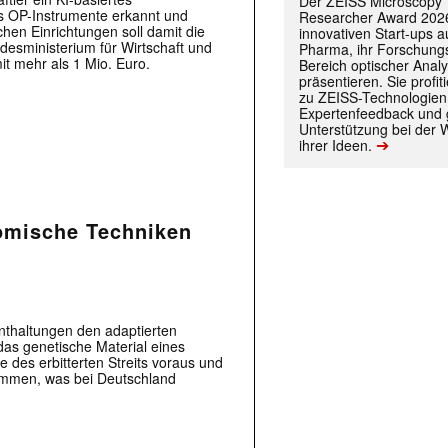
Der ZEISS Microscopy
s OP-Instrumente erkannt und
Researcher Award 2026
hen Einrichtungen soll damit die
innovativen Start-ups 
ndesministerium für Wirtschaft und
Pharma, ihr Forschungs
it mehr als 1 Mio. Euro.
Bereich optischer Anal
präsentieren. Sie prof
zu ZEISS-Technologien
Expertenfeedback und g
Unterstützung bei der 
➔
ihrer Ideen.
omische Techniken
 |transkript-Newsletter jede Woche aktuell inf
nthaltungen den adaptierten
s genetische Material eines
es erbitterten Streits voraus und
timmen, was bei Deutschland
)