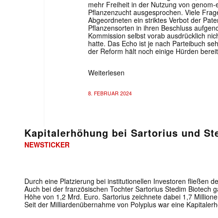
mehr Freiheit in der Nutzung von genom-
Pflanzenzucht ausgesprochen. Viele Frage
Abgeordneten ein striktes Verbot der Pat
Pflanzensorten in ihren Beschluss aufge
Kommission selbst vorab ausdrücklich nic
hatte. Das Echo ist je nach Parteibuch se
der Reform hält noch einige Hürden bereit
Weiterlesen
8. FEBRUAR 2024
Kapitalerhöhung bei Sartorius und St
NEWSTICKER
Durch eine Platzierung bei institutionellen Investoren fließen 
Auch bei der französischen Tochter Sartorius Stedim Biotech g
Höhe von 1,2 Mrd. Euro. Sartorius zeichnete dabei 1,7 Millione
Seit der Milliardenübernahme von Polyplus war eine Kapitaler