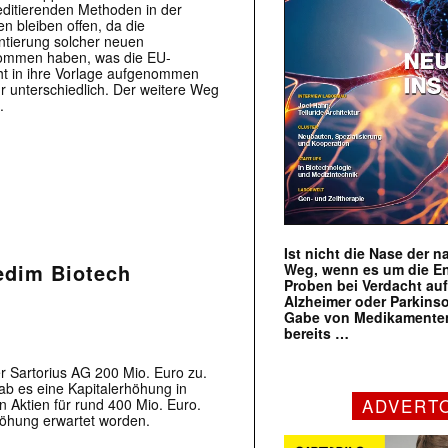
editierenden Methoden in der
n bleiben offen, da die
entierung solcher neuen
nommen haben, was die EU-
ht in ihre Vorlage aufgenommen
hr unterschiedlich. Der weitere Weg
.
Ist nicht die Nase der 
edim Biotech
Weg, wenn es um die E
Proben bei Verdacht au
Alzheimer oder Parkins
Gabe von Medikamenten
bereits …
der Sartorius AG 200 Mio. Euro zu.
ab es eine Kapitalerhöhung in
ADVERT
n Aktien für rund 400 Mio. Euro.
höhung erwartet worden.