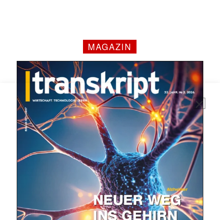
MAGAZIN
Mit dem |transkript-Newsletter
jede Woche aktuell informiert.
E-
Mail
(erforderlich)