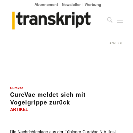
Abonnement
Newsletter
Werbung
ANZEIGE
CureVac
CureVac meldet sich mit
Vogelgrippe zurück
ARTIKEL
Die Nachrichtenlage aus der Tübinger CureVac N.V. liest