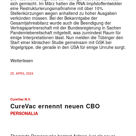
sich gemischt. Im März hatten die RNA-Impfstoffentwickler
eine Restrukturierungsmaßnahme mit über 10%
Stellenkürzungen wegen anhaltend zu hoher Ausgaben
verkünden müssen. Bei der Bekanntgabe der
Gesamtjahresbilanz wurde auch die Beendigung der
Vertragspartnerschaft mit der Bundesregierung in Sachen
Pandemiebereitschaft mitgeteilt, was zumindest Raum für
einige Interpretationen lässt. Nun melden die Tübinger den
Start einer klinischen Studie gemeinsam mit GSK bei
Vogelgrippe, die gerade in den USA für einige Unruhe sorgt.
Weiterlesen
25. APRIL 2024
CureVac N.V.
CureVac ernennt neuen CBO
PERSONALIA
Thaminda Ramanayake beginnt Anfang Juni als neuer