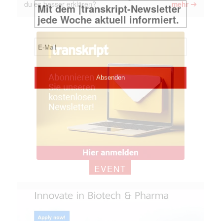
➔
du es besser erklären?
mehr
EVENT