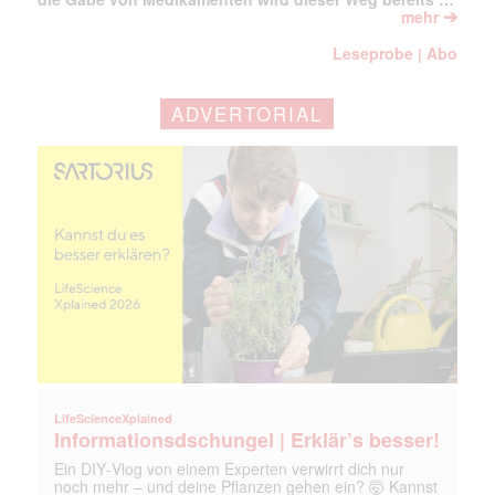
➔
mehr
Leseprobe
Abo
|
ADVERTORIAL
LifeScienceXplained
Informationsdschungel | Erklär’s besser!
Ein DIY‑Vlog von einem Experten verwirrt dich nur
noch mehr – und deine Pflanzen gehen ein? 🤯 Kannst