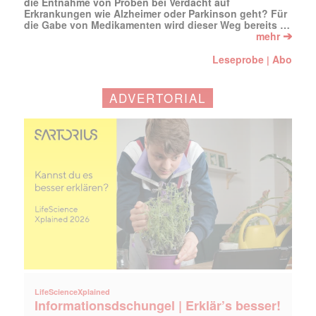
die Entnahme von Proben bei Verdacht auf
Erkrankungen wie Alzheimer oder Parkinson geht? Für
die Gabe von Medikamenten wird dieser Weg bereits …
➔
mehr
Leseprobe
Abo
|
ADVERTORIAL
LifeScienceXplained
Informationsdschungel | Erklär’s besser!