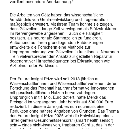
verdient besondere Anerkennung.“
Die Arbeiten von Götz haben das wissenschaftliche
Verständnis von Gehirnentwicklung und -regeneration
maßgeblich erweitert. Mit ihrem Team konnte sie zeigen,
dass Gliazellen – lange Zeit vorwiegend als Stützstrukturen
im Nervengewebe angesehen – auch die Fähigkeit
besitzen, als neuronale Stammzellen zu fungieren.
Aufbauend auf ihren grundlegenden Entdeckungen
entwickelte die Forscherin eine Methode zur
Umprogrammierung von Gliazellen in funktionelle Neuronen
– ein vielversprechender Ansatz zur gezielten Reparatur
degenerativer Hirnschädigungen bei Erkrankungen wie
Alzheimer oder Parkinson.
Der Future Insight Prize wird seit 2018 jährlich an
Wissenschaftlerinnen und Wissenschaftler verliehen, deren
Forschung das Potential hat, transformative Innovationen
mit gesellschaftlichem Nutzen hervorzubringen.
Ursprünglich mit 1 Mio. Euro dotiert, hatte Merck das
Preisgeld im vergangenen Jahr bereits auf 500.000 Euro
reduziert. In diesem Jahr gab es nun nochmals eine
Reduktion ohne nähere Angaben von Gründen. Das Thema
des Future Insight Prize 2026 wird die Entwicklung eines
„intelligenten Gesundheitssensors“ (smart health sensor)
sein – eines nicht-invasiven, tragbaren Geräts, das in der