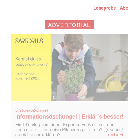
Leseprobe
Abo
|
ADVERTORIAL
LifeScienceXplained
Informationsdschungel | Erklär’s besser!
Ein DIY‑Vlog von einem Experten verwirrt dich nur
noch mehr – und deine Pflanzen gehen ein? 🤯 Kannst
➔
du es besser erklären?
mehr