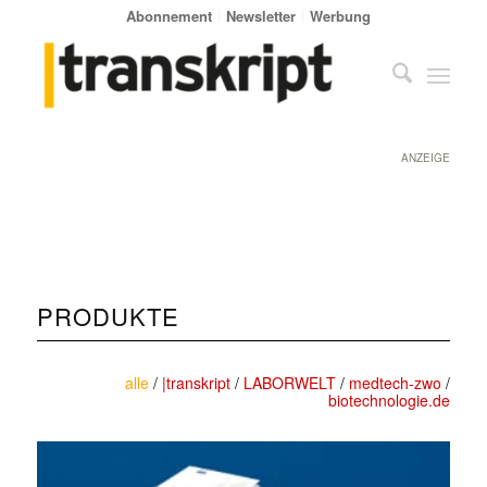
Abonnement
Newsletter
Werbung
ANZEIGE
PRODUKTE
alle
/
|transkript
/
LABORWELT
/
medtech-zwo
/
biotechnologie.de