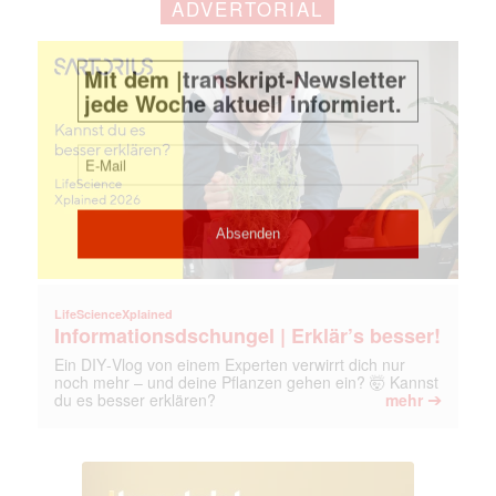
ADVERTORIAL
LifeScienceXplained
Informationsdschungel | Erklär’s besser!
Ein DIY‑Vlog von einem Experten verwirrt dich nur
noch mehr – und deine Pflanzen gehen ein? 🤯 Kannst
➔
du es besser erklären?
mehr