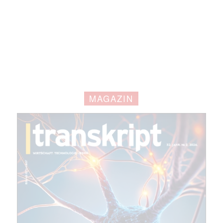
Mit dem |transkript-Newsletter
jede Woche aktuell informiert.
E-
Mail
MAGAZIN
(erforderlich)